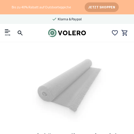
Bis zu 40% Rabatt auf Outdoorteppiche
JETZT SHOPPEN
Klarna & Paypal
menu