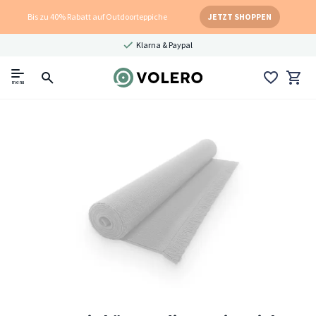
Bis zu 40% Rabatt auf Outdoorteppiche
JETZT SHOPPEN
Klarna & Paypal
menu