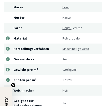
Marke
Fraai
Muster
Kante
Farbe
Beige
,
creme
Material
Polypropylen
Herstellungsverfahren
Maschinell gewebt
Gesamtdicke
2mm
Gewicht pro m²
0,95kg/m²
Knoten pro m²
179.200
Weichmacher
Nein
Geeignet für
Ja
Fußbodenheizung