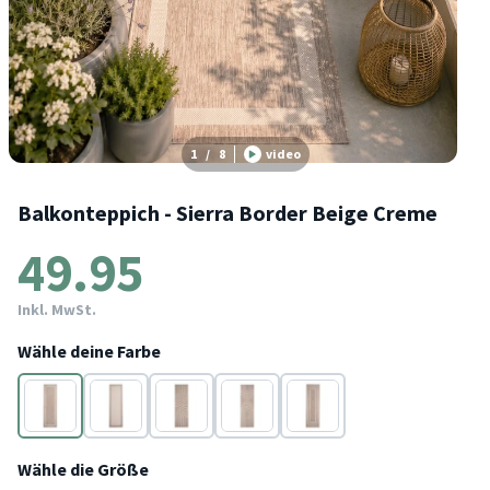
1
/
8
video
Balkonteppich - Sierra Border Beige Creme
49.95
Inkl. MwSt.
Wähle deine Farbe
Beige
Creme
Beige
Beige
Beige
Wähle die Größe