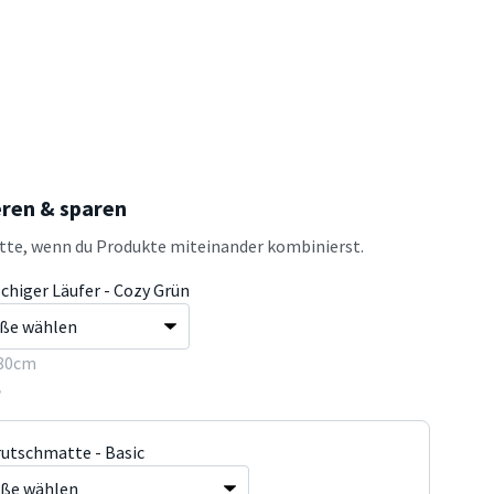
eren & sparen
atte, wenn du Produkte miteinander kombinierst.
chiger Läufer - Cozy Grün
80cm
5
rutschmatte - Basic