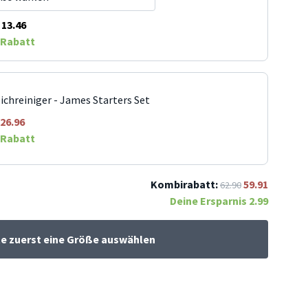
13.46
Rabatt
ichreiniger - James Starters Set
26.96
Rabatt
Kombirabatt:
59.91
62.90
Deine Ersparnis
2.99
te zuerst eine Größe auswählen