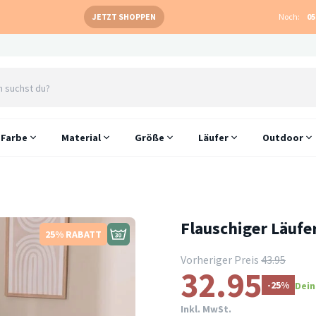
JETZT SHOPPEN
Noch:
05
Farbe
Material
Größe
Läufer
Outdoor
Flauschiger Läufe
25% RABATT
Vorheriger Preis
43.95
32.95
-25%
Dein
Inkl. MwSt.