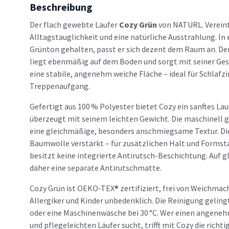
Beschreibung
Der flach gewebte Läufer
Cozy Grün
von NATURL. Verein
Alltagstauglichkeit und eine natürliche Ausstrahlung. In
Grünton gehalten, passt er sich dezent dem Raum an. De
liegt ebenmäßig auf dem Boden und sorgt mit seiner G
eine stabile, angenehm weiche Fläche – ideal für Schlafz
Treppenaufgang.
Gefertigt aus 100 % Polyester bietet Cozy ein sanftes Lau
überzeugt mit seinem leichten Gewicht. Die maschinell 
eine gleichmäßige, besonders anschmiegsame Textur. Die
Baumwolle verstärkt – für zusätzlichen Halt und Formstab
besitzt keine integrierte Antirutsch-Beschichtung. Auf 
daher eine separate Antirutschmatte.
Cozy Grün ist OEKO-TEX® zertifiziert, frei von Weichmac
Allergiker und Kinder unbedenklich. Die Reinigung gelin
oder eine Maschinenwäsche bei 30 °C. Wer einen angeneh
und pflegeleichten Läufer sucht, trifft mit Cozy die richti