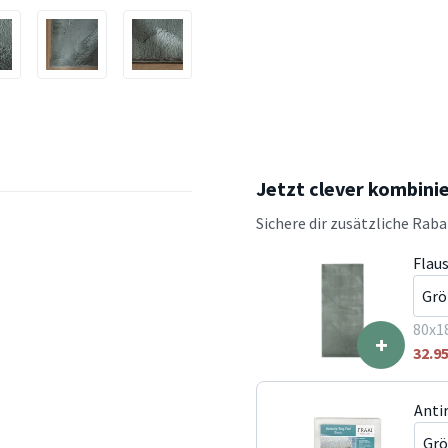
Jetzt clever kombini
Sichere dir zusätzliche Rab
Flaus
80x1
+
32.9
Anti