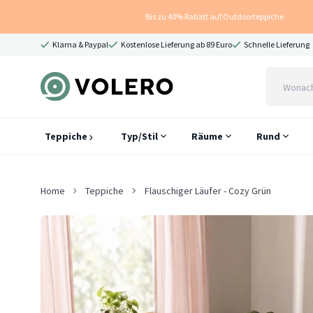
Bis zu 40% Rabatt auf Outdoorteppiche
Klarna & Paypal
Kostenlose Lieferung ab 89 Euro
Schnelle Lieferung
Teppiche
Typ/Stil
Räume
Rund
Home
Teppiche
Flauschiger Läufer - Cozy Grün