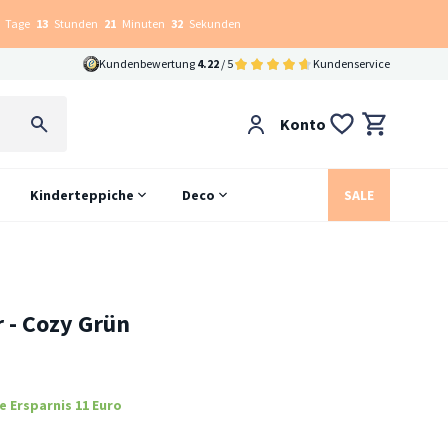
Tage
13
Stunden
21
Minuten
31
Sekunden
Kundenbewertung
4.22
/ 5
Kundenservice
Konto
Kinderteppiche
Deco
SALE
r - Cozy Grün
e Ersparnis 11 Euro