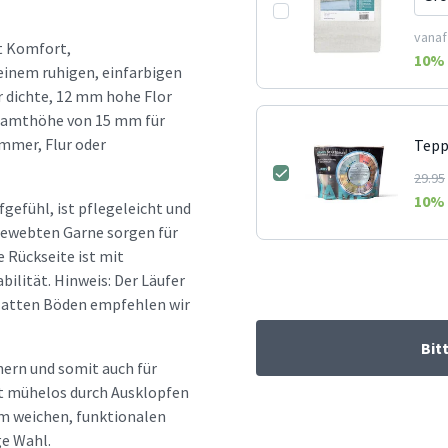
vanaf
t Komfort,
10
% 
 einem ruhigen, einfarbigen
r dichte, 12 mm hohe Flor
esamthöhe von 15 mm für
immer, Flur oder
Tepp
29.95
10
% 
fgefühl, ist pflegeleicht und
gewebten Garne sorgen für
 Rückseite ist mit
ilität. Hinweis: Der Läufer
glatten Böden empfehlen wir
Bit
hern und somit auch für
gt mühelos durch Ausklopfen
m weichen, funktionalen
ge Wahl.