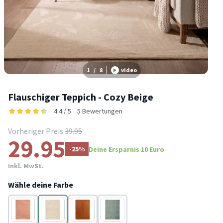
1
/
8
video
Flauschiger Teppich - Cozy Beige
4.4 / 5
5 Bewertungen
Vorheriger Preis
39.95
29.95
-25%
Deine Ersparnis 10 Euro
Inkl. MwSt.
Wähle deine Farbe