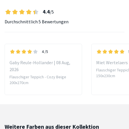
4.4
/5
Durchschnittlich
5 Bewertungen
4
/5
Gaby Reule-Hollander | 08 Aug,
Miet Wertelaers 
2026
Flauschiger Teppic
150x230cm
Flauschiger Teppich - Cozy Beige
200x270cm
Weitere Farben aus dieser Kollektion