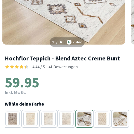
1
/
6
video
Hochflor Teppich - Blend Aztec Creme Bunt
4.44 / 5
41 Bewertungen
59.95
Inkl. MwSt.
Wähle deine Farbe
Beige
Creme
Creme
Creme
Creme
Creme
Creme