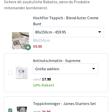
Sichere dir zusätzliche Rabatte, wenn du Produkte
miteinander kombinierst.
Hochflor Teppich - Blend Aztec Creme
Bunt
80x150cm
+
59.95
Antirutschmatte - Supreme
17.95
vanaf
10
% Rabatt
Teppichreiniger - James Starters Set
26.96
29.95