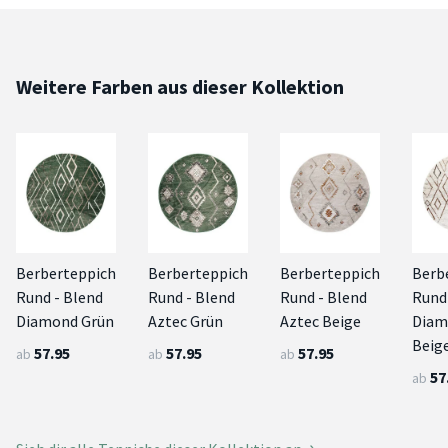
Weitere Farben aus dieser Kollektion
Berberteppich
Berberteppich
Berberteppich
Berb
Rund - Blend
Rund - Blend
Rund - Blend
Rund
Diamond Grün
Aztec Grün
Aztec Beige
Diam
Beig
57.95
57.95
57.95
ab
ab
ab
57
ab