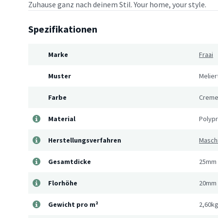
Zuhause ganz nach deinem Stil. Your home, your style.
Spezifikationen
Marke
Fraai
Muster
Melier
Farbe
Crem
Material
Polyp
Herstellungsverfahren
Masch
Gesamtdicke
25mm
Florhöhe
20mm
Gewicht pro m²
2,60k