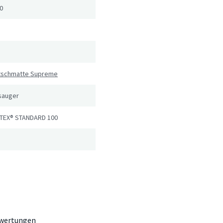
0
utschmatte Supreme
sauger
TEX® STANDARD 100
wertungen