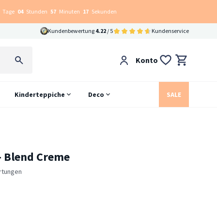
Tage
04
Stunden
57
Minuten
16
Sekunden
Kundenbewertung
4.22
/ 5
Kundenservice
Konto
Kinderteppiche
Deco
SALE
- Blend Creme
rtungen