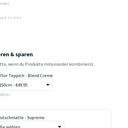
sendet
n 5 ⭐️⭐️⭐️⭐️⭐️
eren & sparen
atte, wenn du Produkte miteinander kombinierst.
flor Teppich - Blend Creme
50cm
5
rutschmatte - Supreme