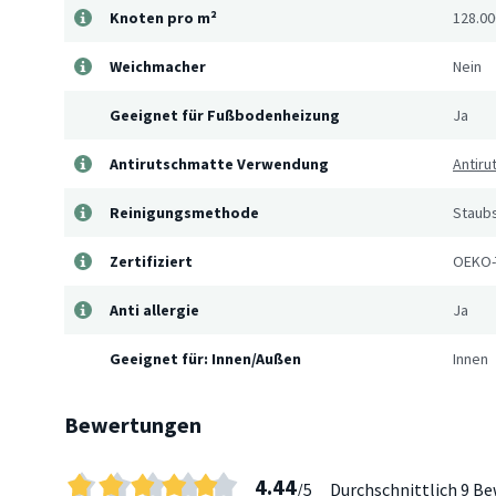
Knoten pro m²
128.00
Weichmacher
Nein
Geeignet für Fußbodenheizung
Ja
Antirutschmatte Verwendung
Antir
Reinigungsmethode
Staub
Zertifiziert
OEKO-
Anti allergie
Ja
Geeignet für: Innen/Außen
Innen
Bewertungen
4.44
/5
Durchschnittlich
9 Be