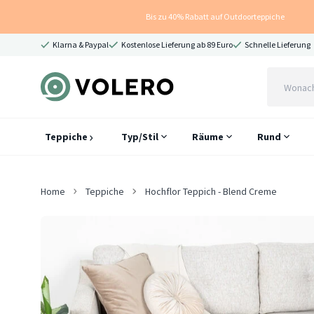
Bis zu 40% Rabatt auf Outdoorteppiche
Klarna & Paypal
Kostenlose Lieferung ab 89 Euro
Schnelle Lieferung
Teppiche
Typ/Stil
Räume
Rund
Home
Teppiche
Hochflor Teppich - Blend Creme