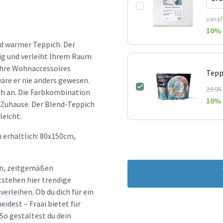
vanaf
10
% 
nd warmer Teppich. Der
ig und verleiht Ihrem Raum
 Ihre Wohnaccessoires
Tepp
 wäre er nie anders gewesen.
29.95
ch an. Die Farbkombination
10
% 
 Zuhause. Der Blend-Teppich
leicht.
 erhältlich: 80x150cm,
hen, zeitgemäßen
tstehen hier trendige
erleihen. Ob du dich für ein
idest – Fraai bietet für
So gestaltest du dein