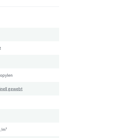
t
e
ropylen
inell gewebt
g/m²