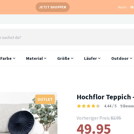
JETZT SHOPPEN
Noch:
05
Farbe
Material
Größe
Läufer
Outdoor
Hochflor Teppich 
OUTLET
4.44 / 5
9 Bewe
Vorheriger Preis
82.95
49.95