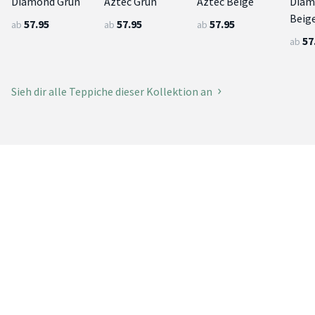
Diamond Grün
Aztec Grün
Aztec Beige
Diam
Beig
57.95
57.95
57.95
ab
ab
ab
57
ab
Sieh dir alle Teppiche dieser Kollektion an