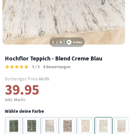
1
/
8
video
Hochflor Teppich - Blend Creme Blau
5 / 5
8 Bewertungen
Vorheriger Preis
66.95
39.95
Inkl. MwSt.
Wähle deine Farbe