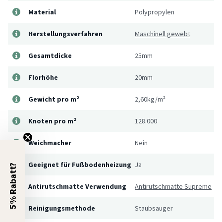
Material
Polypropylen
Herstellungsverfahren
Maschinell gewebt
Gesamtdicke
25mm
Florhöhe
20mm
Gewicht pro m²
2,60kg/m²
Knoten pro m²
128.000
Weichmacher
Nein
Geeignet für Fußbodenheizung
Ja
5% Rabatt?
Antirutschmatte Verwendung
Antirutschmatte Supreme
Reinigungsmethode
Staubsauger