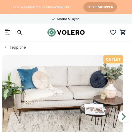
Bis zu 40% Rabatt auf Outdoorteppiche
JETZT SHOPPEN
Klarna & Paypal
menu
Teppiche
OUTLET