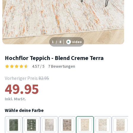
1
/
8
video
Hochflor Teppich - Blend Creme Terra
4.57 / 5
7 Bewertungen
Vorheriger Preis
82.95
49.95
Inkl. MwSt.
Wähle deine Farbe