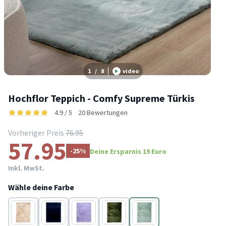
1
/
8
video
Hochflor Teppich - Comfy Supreme Türkis
4.9 / 5
20 Bewertungen
Vorheriger Preis
76.95
57.95
-25%
Deine Ersparnis 19 Euro
Inkl. MwSt.
Wähle deine Farbe