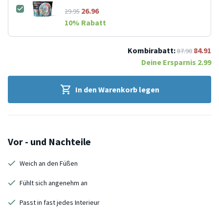
26.96
29.95
10
% Rabatt
Kombirabatt:
84.91
87.90
Deine Ersparnis
2.99
In den Warenkorb legen
Vor - und Nachteile
Weich an den Füßen
Fühlt sich angenehm an
Passt in fast jedes Interieur