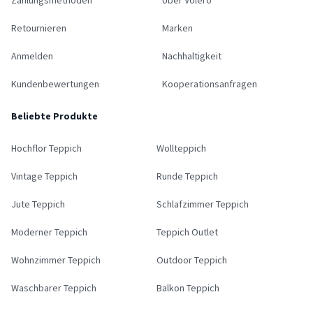
Zahlungsmethoden
Über Volero
Retournieren
Marken
Anmelden
Nachhaltigkeit
Kundenbewertungen
Kooperationsanfragen
Beliebte Produkte
Hochflor Teppich
Wollteppich
Vintage Teppich
Runde Teppich
Jute Teppich
Schlafzimmer Teppich
Moderner Teppich
Teppich Outlet
Wohnzimmer Teppich
Outdoor Teppich
Waschbarer Teppich
Balkon Teppich