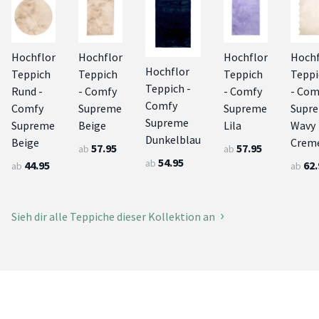
Hochflor
Hochflor
Hochflor
Hochf
Hochflor
Teppich
Teppich
Teppich
Teppi
Teppich -
Rund -
- Comfy
- Comfy
- Com
Comfy
Comfy
Supreme
Supreme
Supr
Supreme
Supreme
Beige
Lila
Wavy
Dunkelblau
Beige
Crem
57.95
57.95
ab
ab
54.95
ab
44.95
62.
ab
ab
Sieh dir alle Teppiche dieser Kollektion an