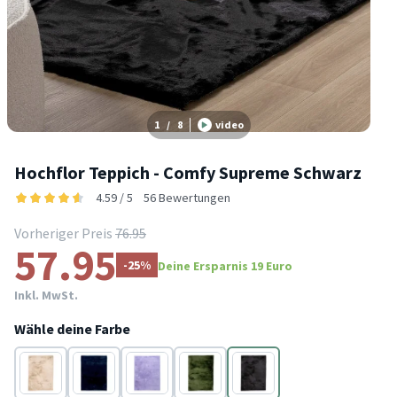
1
/
8
video
Hochflor Teppich - Comfy Supreme Schwarz
4.59 / 5
56 Bewertungen
Vorheriger Preis
76.95
57.95
-25%
Deine Ersparnis 19 Euro
Inkl. MwSt.
Wähle deine Farbe