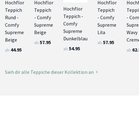
Hochflor
Hochflor
Hochflor
Hochf
Hochflor
Teppich
Teppich
Teppich
Teppi
Teppich -
Rund -
- Comfy
- Comfy
- Com
Comfy
Comfy
Supreme
Supreme
Supr
Supreme
Supreme
Beige
Lila
Wavy
Dunkelblau
Beige
Crem
57.95
57.95
ab
ab
54.95
ab
44.95
62.
ab
ab
Sieh dir alle Teppiche dieser Kollektion an