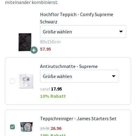
miteinander kombinierst.
Hochflor Teppich - Comfy Supreme
Schwarz
80x150cm
+
57.95
Antirutschmatte - Supreme
17.95
vanaf
10
% Rabatt
Teppichreiniger - James Starters Set
26.96
29.95
10
% Rabatt