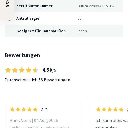
Zertifikatsnummer
BJ028 228660 TESTEX
Anti allergie
Ja
Geeignet für: Innen/Außen
Innen
Bewertungen
4.59
/5
Durchschnittlich
56 Bewertungen
5
/5
Harry Vonk | 04 Aug, 2026
Ich kann alles 
empfehlen.
Hochflor Teppich - Comfy Supreme