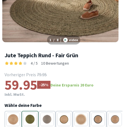
1
/
8
video
Jute Teppich Rund - Fair Grün
4 / 5
10 Bewertungen
Vorheriger Preis
79.95
59.95
-25%
Deine Ersparnis 20 Euro
Inkl. MwSt.
Wähle deine Farbe