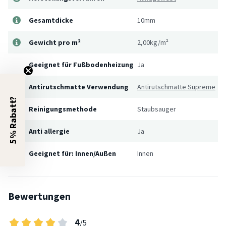
Gesamtdicke
10mm
Gewicht pro m²
2,00kg/m²
Geeignet für Fußbodenheizung
Ja
Antirutschmatte Verwendung
Antirutschmatte Supreme
5% Rabatt?
Reinigungsmethode
Staubsauger
Anti allergie
Ja
Geeignet für: Innen/Außen
Innen
Bewertungen
4
/5