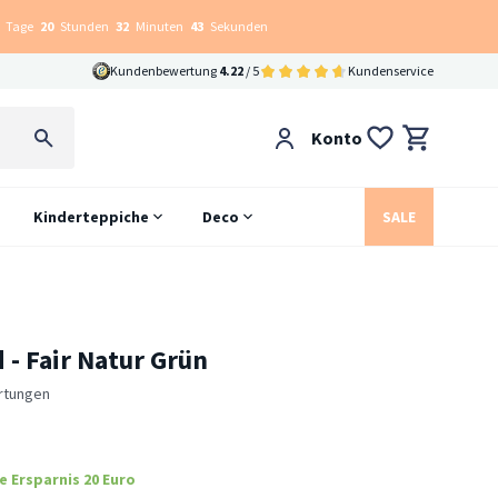
Tage
20
Stunden
32
Minuten
42
Sekunden
Kundenbewertung
4.22
/ 5
Kundenservice
Konto
Kinderteppiche
Deco
SALE
- Fair Natur Grün
rtungen
e Ersparnis 20 Euro