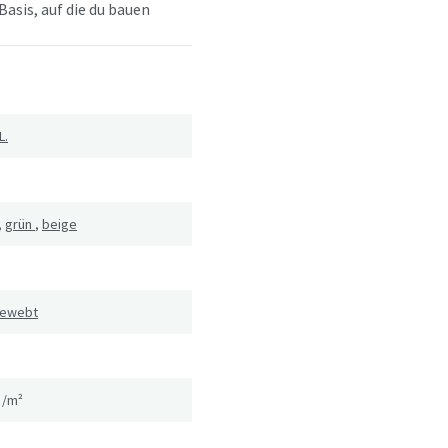
Basis, auf die du bauen
L.
,
grün
,
beige
ewebt
g/m²