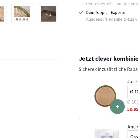
Heute bestellt – heute ver
Dein Teppich-Experte
+ 3
Kundenzufriedenheit: 4.22 vo
Jetzt clever kombini
Sichere dir zusätzliche Rab
Jute 
Ø 10
+
59.9
Anti