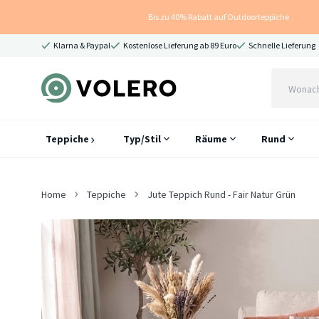
Bis zu 40% Rabatt auf Outdoorteppiche
Klarna & Paypal
Kostenlose Lieferung ab 89 Euro
Schnelle Lieferung
Teppiche
Typ/Stil
Räume
Rund
Home
Teppiche
Jute Teppich Rund - Fair Natur Grün