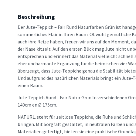
Beschreibung
Der Jute-Teppich – Fair Rund Naturfarben Grün ist handg
sommerliches Flair in Ihren Raum. Obwohl gemütliche K
auch ihre Reize haben, freuen wir uns auf den Moment, da
der Nase kitzelt. Auf den ersten Blick mag Jute nicht un
entsprechen und erinnert das Material vielleicht schnell 
eher uncharmante Ergänzung für die heimischen vier Wän
überzeugt, dass Jute-Teppiche genau die Stabilität bieten
Und aufgrund des natürlichen Materials bringt ein Jute
einen Raum.
Jute Teppich Rund - Fair Natur Grün In verschiedenen Gr
140cm en Ø 175cm.
NATURL. steht für zeitlose Teppiche, die Ruhe und Schlic
bringen. Mit Sorgfalt gestaltet, in neutralen Farben un
Materialien gefertigt, bieten sie eine praktische Grundlag