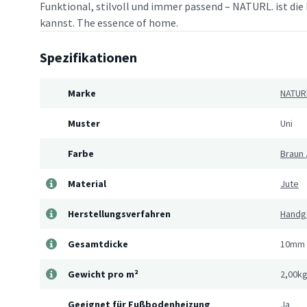
Funktional, stilvoll und immer passend – NATURL. ist die 
kannst. The essence of home.
Spezifikationen
Marke
NATUR
Muster
Uni
Farbe
Braun
Material
Jute
Herstellungsverfahren
Handg
Gesamtdicke
10mm
Gewicht pro m²
2,00k
Geeignet für Fußbodenheizung
Ja