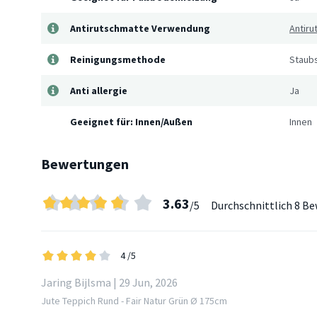
Antirutschmatte Verwendung
Antir
Reinigungsmethode
Staub
Anti allergie
Ja
Geeignet für: Innen/Außen
Innen
Bewertungen
3.63
/5
Durchschnittlich
8 Be
4
/5
Jaring Bijlsma | 29 Jun, 2026
Jute Teppich Rund - Fair Natur Grün Ø 175cm