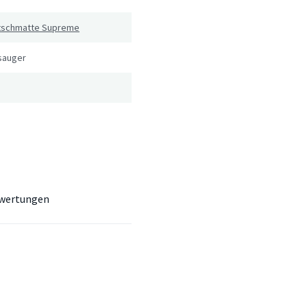
utschmatte Supreme
sauger
wertungen