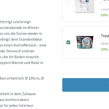
vanaf
10
% 
efertigt und bringt
uschelabende im Winter
ss uns die Sonne wieder in
Tepp
bedingt dem Standardideal
29.95
an einen Kartoffelsack – eine
10
% 
de. Dennoch sind wir
, die Ihr Boden braucht.
-Teppich Wärme und Ruhe in
ößen erhältlich: Ø 100cm, Ø
htheit in dein Zuhause
d aus komfortablen
e für jedes Interieur.