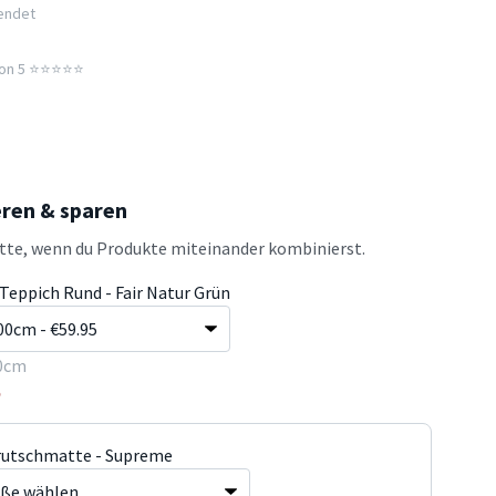
sendet
n 5 ⭐️⭐️⭐️⭐️⭐️
eren & sparen
atte, wenn du Produkte miteinander kombinierst.
Teppich Rund - Fair Natur Grün
0cm
5
rutschmatte - Supreme