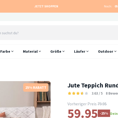
JETZT SHOPPEN
Noch:
05
Farbe
Material
Größe
Läufer
Outdoor
Jute Teppich Rund 
25% RABATT
3.63 / 5
8 Bewe
Vorheriger Preis
79.95
59.95
-25%
Dein