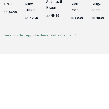
Anthrazit
Grau
Mint
Grau
Beige
Braun
Türkis
Rosa
Sand
34.95
ab
49.95
ab
49.95
59.95
49.95
ab
ab
ab
Sieh dir alle Teppiche dieser Kollektion an