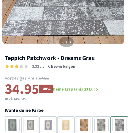
1
/
7
Teppich Patchwork - Dreams Grau
3.33 / 5
6 Bewertungen
Vorheriger Preis
57.95
34.95
-40%
Deine Ersparnis 23 Euro
Inkl. MwSt.
Wähle deine Farbe