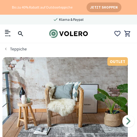
Bis zu 40% Rabatt auf Outdoorteppiche
JETZT SHOPPEN
Klarna & Paypal
menu
Teppiche
OUTLET