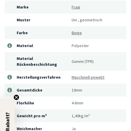
Marke
Fraai
Muster
Uni
,
geometrisch
Farbe
Beige
Material
Polyester
Material
Gummi (TPR)
Rückenbeschichtung
Herstellungsverfahren
Maschinell gewebt
Gesamtdicke
10mm
Florhöhe
4-8mm
5% Rabatt?
Gewicht pro m²
1,40kg/m²
Weichmacher
Ja