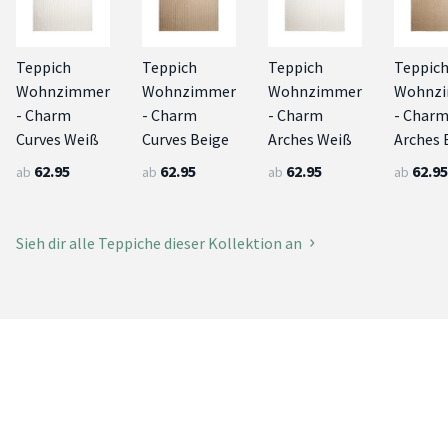
Teppich
Teppich
Teppich
Teppic
Wohnzimmer
Wohnzimmer
Wohnzimmer
Wohnz
- Charm
- Charm
- Charm
- Char
Curves Weiß
Curves Beige
Arches Weiß
Arches 
62.95
62.95
62.95
62.95
ab
ab
ab
ab
Sieh dir alle Teppiche dieser Kollektion an