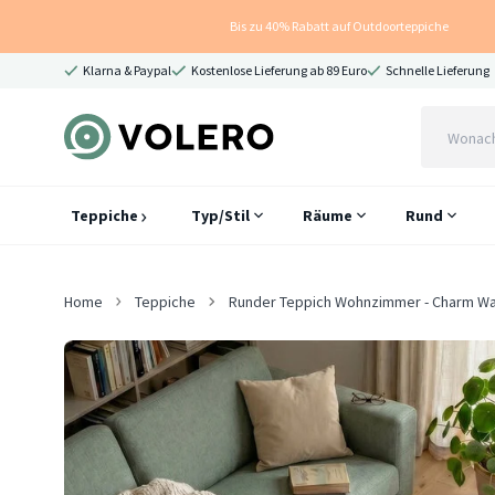
Bis zu 40% Rabatt auf Outdoorteppiche
Klarna & Paypal
Kostenlose Lieferung ab 89 Euro
Schnelle Lieferung
Teppiche
Typ/Stil
Räume
Rund
Home
Teppiche
Runder Teppich Wohnzimmer - Charm W