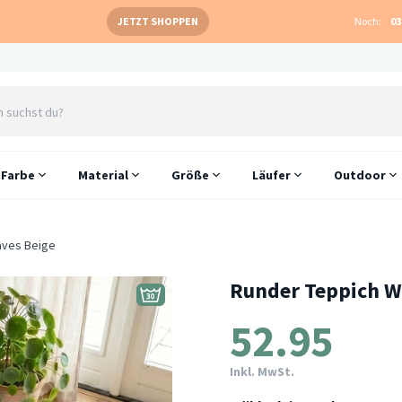
JETZT SHOPPEN
Noch:
03
Farbe
Material
Größe
Läufer
Outdoor
aves Beige
Runder Teppich 
52.95
Inkl. MwSt.