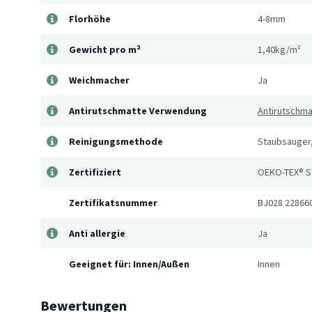
Florhöhe
4-8mm
Gewicht pro m²
1,40kg/m²
Weichmacher
Ja
Antirutschmatte Verwendung
Antirutschm
Reinigungsmethode
Staubsauger,
Zertifiziert
OEKO-TEX® S
Zertifikatsnummer
BJ028 22866
Anti allergie
Ja
Geeignet für: Innen/Außen
Innen
Bewertungen