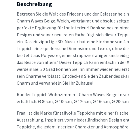
Beschreibung
Betreten Sie die Welt des Friedens und der Gelassenheit
Charm Waves Beige. Weich, verträumt und absolut zeitge
perfekte Ergänzung für Ihr Interieur! Dank seines mini
Designs und seiner neutralen Farbe fügt sich dieser Tepp
ein. Das einzigartige 3D-Muster hat eine Florhöhe von 4 
Teppich eine spielerische Dimension und Textur, ohne di
besteht aus Polyester, einer strapazierfähigen und seidi
das Beste von allem? Dieser Teppich kann einfach in d
werden! Bei 30 Grad können Sie ihn immer wieder neu ers
sein Charme verblasst. Entdecken Sie den Zauber des sk
Charm und verwandeln Sie Ihr Zuhause!
Runder Teppich Wohnzimmer - Charm Waves Beige In ve
erhältlich: Ø 80cm, Ø 100cm, Ø 120cm, Ø 160cm, Ø 200cm
Fraai ist die Marke für stilvolle Teppiche mit einer frisc
Ausstrahlung. Inspiriert vom niederländischen Design en
Teppiche, die jedem Interieur Charakter und Atmosphäre v