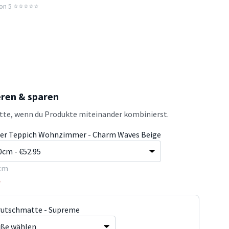
n 5 ⭐️⭐️⭐️⭐️⭐️
eren & sparen
atte, wenn du Produkte miteinander kombinierst.
er Teppich Wohnzimmer - Charm Waves Beige
cm
5
rutschmatte - Supreme