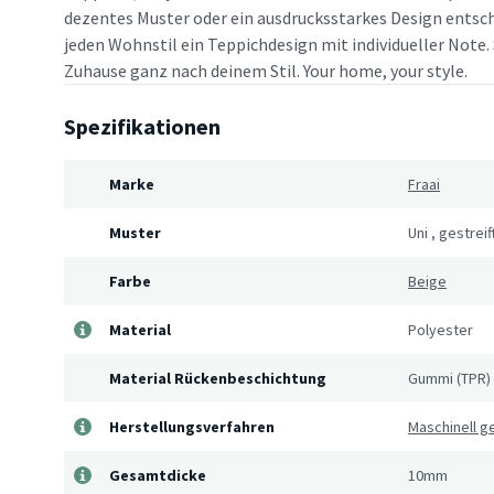
dezentes Muster oder ein ausdrucksstarkes Design entsche
jeden Wohnstil ein Teppichdesign mit individueller Note. 
Zuhause ganz nach deinem Stil. Your home, your style.
Spezifikationen
Marke
Fraai
Muster
Uni
,
gestreif
Farbe
Beige
Material
Polyester
Material Rückenbeschichtung
Gummi (TPR)
Herstellungsverfahren
Maschinell 
Gesamtdicke
10mm