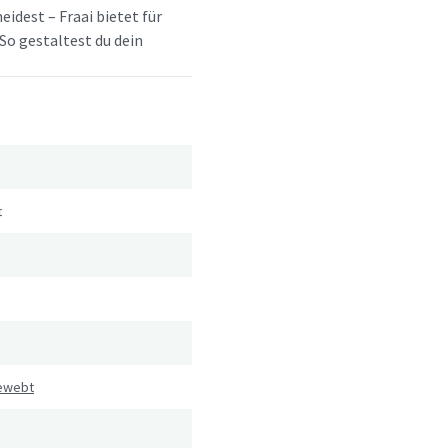
idest – Fraai bietet für
So gestaltest du dein
t
gewebt