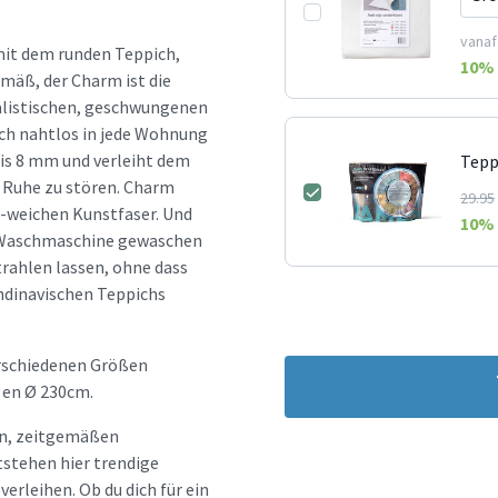
vanaf
 mit dem runden Teppich,
10
% 
mäß, der Charm ist die
malistischen, geschwungenen
ich nahtlos in jede Wohnung
bis 8 mm und verleiht dem
Tepp
e Ruhe zu stören. Charm
29.95
g-weichen Kunstfaser. Und
10
% 
er Waschmaschine gewaschen
trahlen lassen, ohne dass
andinavischen Teppichs
rschiedenen Größen
 en Ø 230cm.
hen, zeitgemäßen
tstehen hier trendige
erleihen. Ob du dich für ein