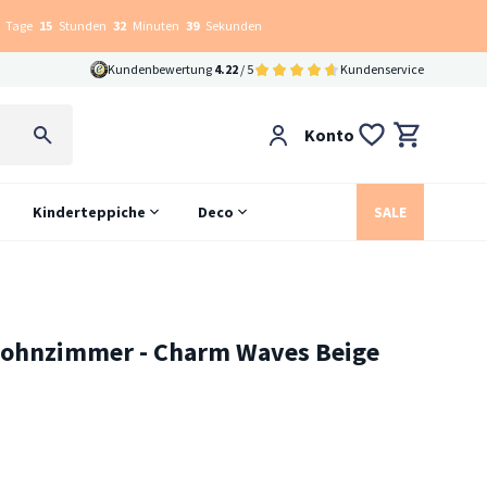
Tage
15
Stunden
32
Minuten
38
Sekunden
Kundenbewertung
4.22
/ 5
Kundenservice
Konto
Kinderteppiche
Deco
SALE
Wohnzimmer - Charm Waves Beige