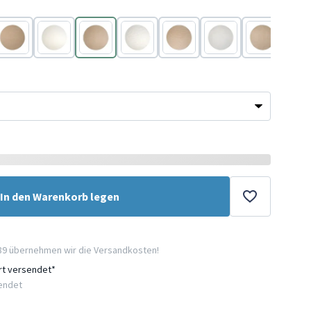
Beige
Weiß
Beige
Weiß
Beige
Weiß
Beige
In den Warenkorb legen
89 übernehmen wir die Versandkosten!
ort versendet*
sendet