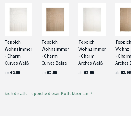
Teppich
Teppich
Teppich
Teppic
Wohnzimmer
Wohnzimmer
Wohnzimmer
Wohnz
- Charm
- Charm
- Charm
- Char
Curves Weiß
Curves Beige
Arches Weiß
Arches 
62.95
62.95
62.95
62.95
ab
ab
ab
ab
Sieh dir alle Teppiche dieser Kollektion an