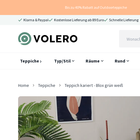
Bis zu 40% Rabatt auf Outdoorteppiche
Klarna & Paypal
Kostenlose Lieferung ab 89 Euro
Schnelle Lieferung
Teppiche
Typ/Stil
Räume
Rund
Home
Teppiche
Teppich kariert - Blox grün weiß