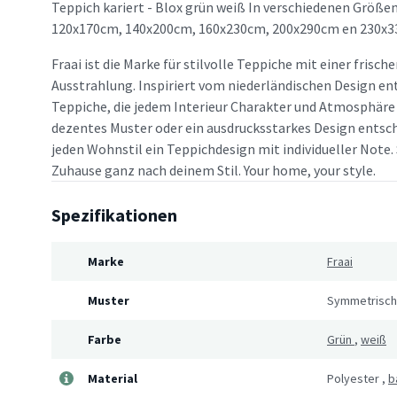
Teppich kariert - Blox grün weiß In verschiedenen Größen
120x170cm, 140x200cm, 160x230cm, 200x290cm en 230x3
Fraai ist die Marke für stilvolle Teppiche mit einer frisc
Ausstrahlung. Inspiriert vom niederländischen Design en
Teppiche, die jedem Interieur Charakter und Atmosphäre v
dezentes Muster oder ein ausdrucksstarkes Design entsche
jeden Wohnstil ein Teppichdesign mit individueller Note. 
Zuhause ganz nach deinem Stil. Your home, your style.
Spezifikationen
Marke
Fraai
Muster
Symmetrisc
Farbe
Grün
,
weiß
Material
Polyester
,
b