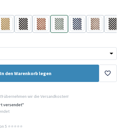
Gelb
Schwarz/weiß
Terracotta
Weiß
Blau
Beige
Schwarz
Terr
In den Warenkorb legen
89 übernehmen wir die Versandkosten!
ort versendet*
sendet
n 5 ⭐️⭐️⭐️⭐️⭐️