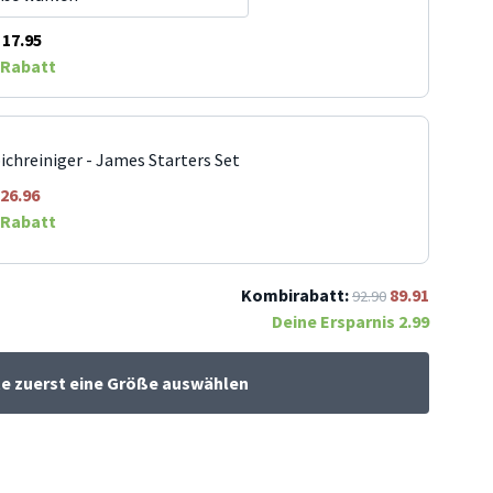
17.95
Rabatt
ichreiniger - James Starters Set
26.96
Rabatt
Kombirabatt:
89.91
92.90
Deine Ersparnis
2.99
te zuerst eine Größe auswählen