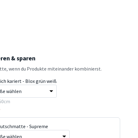
eren & sparen
atte, wenn du Produkte miteinander kombinierst.
ch kariert - Blox grün weiß
50cm
5
rutschmatte - Supreme