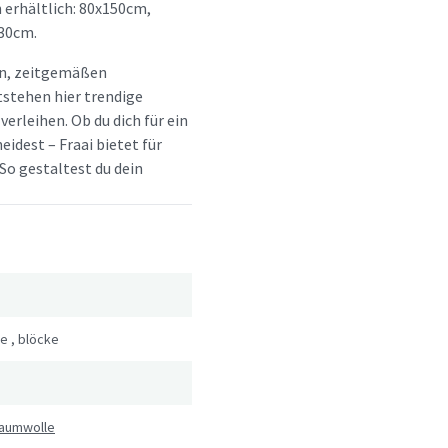
 erhältlich: 80x150cm,
30cm.
hen, zeitgemäßen
tstehen hier trendige
erleihen. Ob du dich für ein
idest – Fraai bietet für
So gestaltest du dein
he
,
blöcke
aumwolle