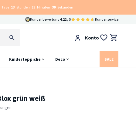
Tage
13
Stunden
25
Minuten
38
Sekunden
Kundenbewertung
4.22
/ 5
Kundenservice
Konto
Kinderteppiche
Deco
SALE
 Blox grün weiß
tungen