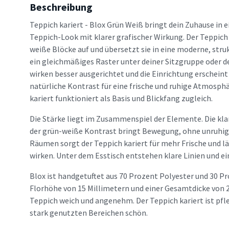
Beschreibung
Teppich kariert - Blox Grün Weiß bringt dein Zuhause in 
Teppich-Look mit klarer grafischer Wirkung. Der Teppich 
weiße Blöcke auf und übersetzt sie in eine moderne, stru
ein gleichmäßiges Raster unter deiner Sitzgruppe oder d
wirken besser ausgerichtet und die Einrichtung erscheint
natürliche Kontrast für eine frische und ruhige Atmosphä
kariert funktioniert als Basis und Blickfang zugleich.
Die Stärke liegt im Zusammenspiel der Elemente. Die kla
der grün-weiße Kontrast bringt Bewegung, ohne unruhig 
Räumen sorgt der Teppich kariert für mehr Frische und l
wirken. Unter dem Esstisch entstehen klare Linien und e
Blox ist handgetuftet aus 70 Prozent Polyester und 30 P
Florhöhe von 15 Millimetern und einer Gesamtdicke von 2
Teppich weich und angenehm. Der Teppich kariert ist pfle
stark genutzten Bereichen schön.