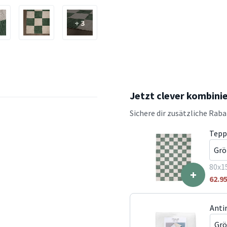
+ 3
Jetzt clever kombini
Sichere dir zusätzliche Rab
Teppi
80x1
+
62.9
Anti