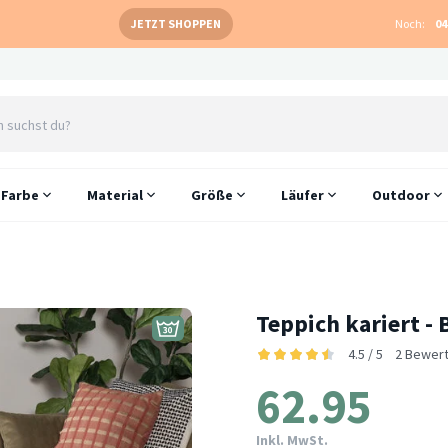
JETZT SHOPPEN
Noch:
04
Farbe
Material
Größe
Läufer
Outdoor
Teppich kariert -
4.5 / 5
2 Bewer
62.95
Inkl. MwSt.