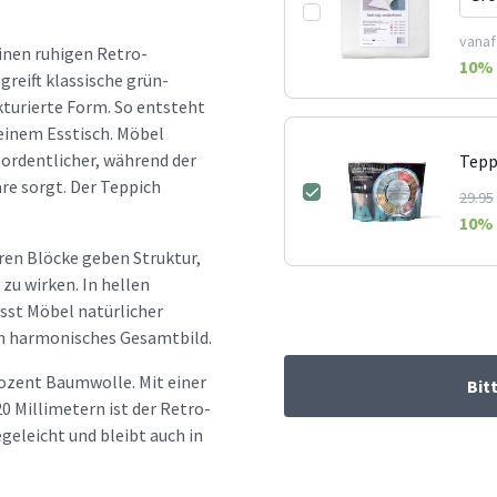
vanaf
einen ruhigen Retro-
10
% 
greift klassische grün-
kturierte Form. So entsteht
einem Esstisch. Möbel
 ordentlicher, während der
Tepp
re sorgt. Der Teppich
29.95
10
% 
ren Blöcke geben Struktur,
zu wirken. In hellen
ässt Möbel natürlicher
in harmonisches Gesamtbild.
rozent Baumwolle. Mit einer
Bit
0 Millimetern ist der Retro-
geleicht und bleibt auch in