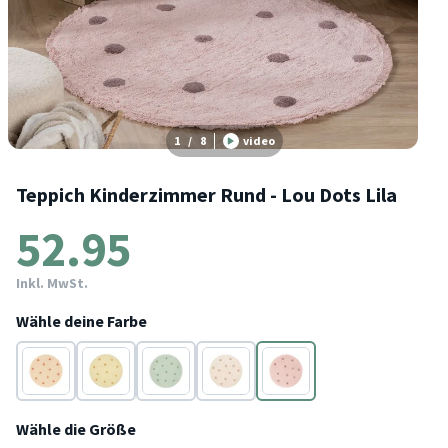
1
/
8
video
Teppich Kinderzimmer Rund - Lou Dots Lila
52.95
Inkl. MwSt.
Wähle deine Farbe
Terracotta
Gelb
Grün
Taupe
Lila
Wähle die Größe