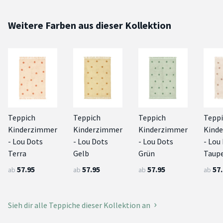
Weitere Farben aus dieser Kollektion
Teppich
Teppich
Teppich
Tepp
Kinderzimmer
Kinderzimmer
Kinderzimmer
Kind
- Lou Dots
- Lou Dots
- Lou Dots
- Lou
Terra
Gelb
Grün
Taup
57.95
57.95
57.95
57
ab
ab
ab
ab
Sieh dir alle Teppiche dieser Kollektion an