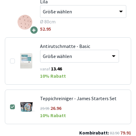
Lila
Ø 80cm
+
52.95
Antirutschmatte - Basic
13.46
vanaf
10
% Rabatt
Teppichreiniger - James Starters Set
26.96
29.95
10
% Rabatt
Kombirabatt:
79.91
82.90