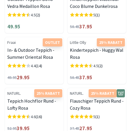
Vedra Medaillon Rosa
Coco Blume Dunkelrosa
4.5
(2)
5
(1)
49.95
37.95
50.45
Fraai
OUTLET
Little Olly
25% RABATT
In- & Outdoor Teppich -
Kinderteppich - Huggy Wal
Summer Oriental Rosa
Rosa
4.4
(14)
4.5
(2)
29.95
37.95
49.95
50.45
NATURL.
25% RABATT
NATURL.
25% RABATT
Teppich Hochflor Rund -
Flauschiger Teppich Rund -
Lofty Rosa
Cozy Rosa
4.6
(16)
5
(1)
39.95
27.95
52.95
37.45