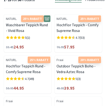
1
-
25
von
50
Produkte
NATURL.
25% RABATT
NATURL.
25% RABATT
Waschbarer Teppich Rund
Hochflor Teppich - Comfy
- Vivid Rosa
Supreme Rosa
5
(1)
4.7
(53)
24.95
57.95
33.45
76.95
NATURL.
25% RABATT
Fraai
20% RABATT
Hochflor Teppich Rund -
Outdoor Teppich Boho -
Comfy Supreme Rosa
Vedra Aztec Rosa
4.7
(49)
5
(3)
44.95
39.95
59.95
49.95
Fraai
Fraai