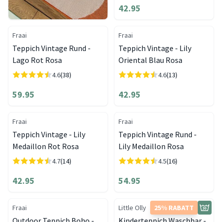
42.95
Fraai
Fraai
Teppich Vintage Rund -
Teppich Vintage - Lily
Lago Rot Rosa
Oriental Blau Rosa
4.6
(38)
4.6
(13)
59.95
42.95
Fraai
Fraai
Teppich Vintage - Lily
Teppich Vintage Rund -
Medaillon Rot Rosa
Lily Medaillon Rosa
4.7
(14)
4.5
(16)
42.95
54.95
Fraai
Little Olly
25% RABATT
Outdoor Teppich Boho -
Kinderteppich Waschbar -