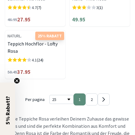
4.7
(7)
3
(1)
27.95
49.95
46.95
NATURL.
25% RABATT
Teppich Hochflor - Lofty
Rosa
4.1
(24)
37.95
50.45
5% Rabatt?
Per pagina
1
2
Runde Teppiche Rosa verleihen Deinem Zuhause das gewisse
Etwas und sind die perfekte Kombination aus Komfort und
Stil. Denn Rosa ist die Farbe der Romantik und der Freude, die