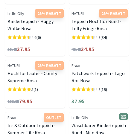
Little Olly
25% RABATT
NATURL.
25% RABATT
Kinderteppich - Huggy
Teppich Hochflor Rund -
Wolke Rosa
Lofty Fringe Rosa
4.6
(6)
4.8
(34)
37.95
34.95
50.45
46.45
NATURL.
25% RABATT
Fraai
Hochflor Läufer - Comfy
Patchwork Teppich - Lago
Supreme Rosa
Rot Rosa
5
(1)
4.8
(19)
79.95
37.95
106.95
Fraai
OUTLET
Little Olly
In- & Outdoor Teppich -
Waschbarer Kinderteppich
Summer Tile Rosa
Rund - Milo Rosa