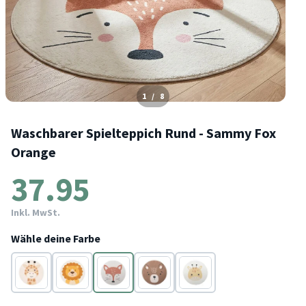
1
/
8
Waschbarer Spielteppich Rund - Sammy Fox
Orange
37.95
Inkl. MwSt.
Wähle deine Farbe
Beige
Braun
Orange
Braun
Gelb