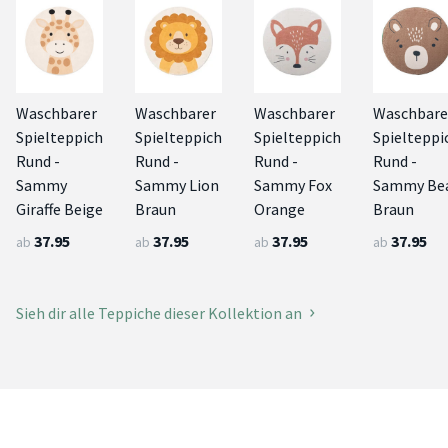
Waschbarer
Waschbarer
Waschbarer
Waschbare
Spielteppich
Spielteppich
Spielteppich
Spielteppi
Rund -
Rund -
Rund -
Rund -
Sammy
Sammy Lion
Sammy Fox
Sammy Be
Giraffe Beige
Braun
Orange
Braun
37.95
37.95
37.95
37.95
ab
ab
ab
ab
Sieh dir alle Teppiche dieser Kollektion an