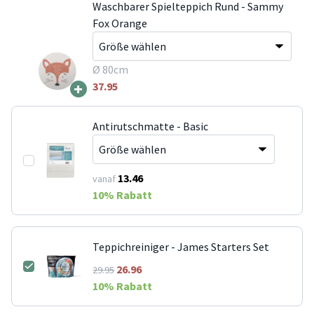
Waschbarer Spielteppich Rund - Sammy
Fox Orange
Ø 80cm
+
37.95
Antirutschmatte - Basic
13.46
vanaf
10
% Rabatt
Teppichreiniger - James Starters Set
26.96
29.95
10
% Rabatt