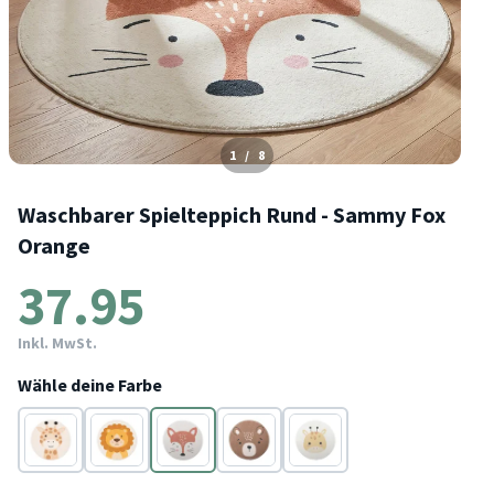
1
/
8
Waschbarer Spielteppich Rund - Sammy Fox
Orange
37.95
Inkl. MwSt.
Wähle deine Farbe
Beige
Braun
Orange
Braun
Gelb