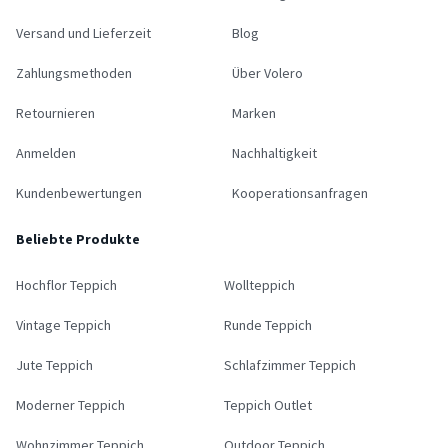
Versand und Lieferzeit
Blog
Zahlungsmethoden
Über Volero
Retournieren
Marken
Anmelden
Nachhaltigkeit
Kundenbewertungen
Kooperationsanfragen
Beliebte Produkte
Hochflor Teppich
Wollteppich
Vintage Teppich
Runde Teppich
Jute Teppich
Schlafzimmer Teppich
Moderner Teppich
Teppich Outlet
Wohnzimmer Teppich
Outdoor Teppich