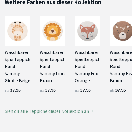
Weitere Farben aus dieser Kollektion
Waschbarer
Waschbarer
Waschbarer
Waschbare
Spielteppich
Spielteppich
Spielteppich
Spielteppi
Rund -
Rund -
Rund -
Rund -
Sammy
Sammy Lion
Sammy Fox
Sammy Be
Giraffe Beige
Braun
Orange
Braun
37.95
37.95
37.95
37.95
ab
ab
ab
ab
Sieh dir alle Teppiche dieser Kollektion an