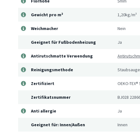
Florhöhe
5mm
Gewicht pro m²
1,20kg/m²
Weichmacher
Nein
Geeignet für Fußbodenheizung
Ja
Antirutschmatte Verwendung
Antirutschm
Reinigungsmethode
Staubsauger
Zertifiziert
OEKO-TEX® 
Zertifikatsnummer
BJ028 2286
Anti allergie
Ja
Geeignet für: Innen/Außen
Innen