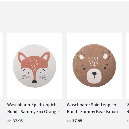
Waschbarer Spielteppich
Waschbarer Spielteppich
W
Rund - Sammy Fox Orange
Rund - Sammy Bear Braun
R
37.95
37.95
ab
ab
a