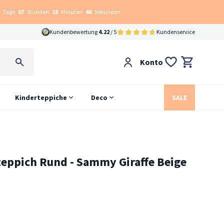
Tage
07
Stunden
18
Minuten
45
Sekunden
Kundenbewertung
4.22
/ 5
Kundenservice
Konto
Kinderteppiche
Deco
SALE
teppich Rund - Sammy Giraffe Beige