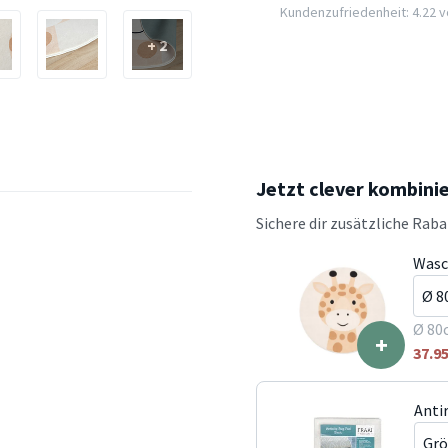
Kundenzufriedenheit: 4.22 vo
+ 2
Jetzt clever kombini
Sichere dir zusätzliche Rab
Wasc
Ø 80
+
37.9
Anti