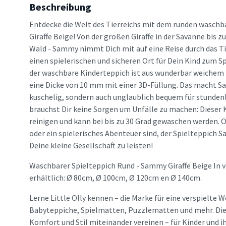
Beschreibung
Entdecke die Welt des Tierreichs mit dem runden wasch
Giraffe Beige! Von der großen Giraffe in der Savanne bis 
Wald - Sammy nimmt Dich mit auf eine Reise durch das Ti
einen spielerischen und sicheren Ort für Dein Kind zum S
der waschbare Kinderteppich ist aus wunderbar weichem 
eine Dicke von 10 mm mit einer 3D-Füllung. Das macht S
kuschelig, sondern auch unglaublich bequem für stunden
brauchst Dir keine Sorgen um Unfälle zu machen: Dieser K
reinigen und kann bei bis zu 30 Grad gewaschen werden. O
oder ein spielerisches Abenteuer sind, der Spielteppich
Deine kleine Gesellschaft zu leisten!
Waschbarer Spielteppich Rund - Sammy Giraffe Beige In
erhältlich: Ø 80cm, Ø 100cm, Ø 120cm en Ø 140cm.
Lerne Little Olly kennen – die Marke für eine verspielte W
Babyteppiche, Spielmatten, Puzzlematten und mehr. Die M
Komfort und Stil miteinander vereinen – für Kinder und ih