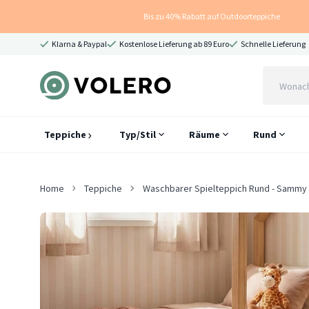
Bis zu 40% Rabatt auf Outdoorteppiche
Klarna & Paypal
Kostenlose Lieferung ab 89 Euro
Schnelle Lieferung
Teppiche
Typ/Stil
Räume
Rund
Home
Teppiche
Waschbarer Spielteppich Rund - Sammy 