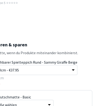
n 5 ⭐️⭐️⭐️⭐️⭐️
eren & sparen
atte, wenn du Produkte miteinander kombinierst.
hbarer Spielteppich Rund - Sammy Giraffe Beige
cm
5
rutschmatte - Basic