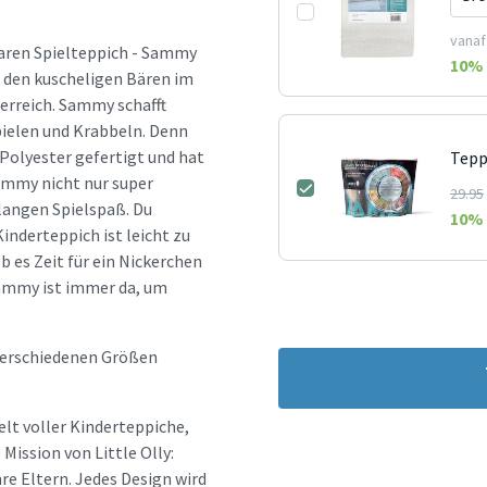
vanaf
baren Spielteppich - Sammy
10
% 
zu den kuscheligen Bären im
erreich. Sammy schafft
pielen und Krabbeln. Denn
Polyester gefertigt und hat
Tepp
ammy nicht nur super
29.95
langen Spielspaß. Du
10
% 
inderteppich ist leicht zu
b es Zeit für ein Nickerchen
 Sammy ist immer da, um
 verschiedenen Größen
elt voller Kinderteppiche,
ission von Little Olly:
re Eltern. Jedes Design wird