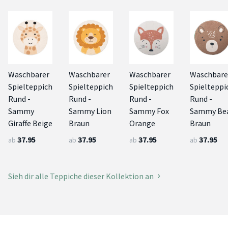
Waschbarer
Waschbarer
Waschbarer
Waschbare
Spielteppich
Spielteppich
Spielteppich
Spielteppi
Rund -
Rund -
Rund -
Rund -
Sammy
Sammy Lion
Sammy Fox
Sammy Be
Giraffe Beige
Braun
Orange
Braun
37.95
37.95
37.95
37.95
ab
ab
ab
ab
Sieh dir alle Teppiche dieser Kollektion an