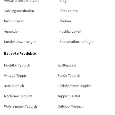
Versand und Lieferzeit
Blog
Zahlungsmethoden
Über Volero
Retournieren
Marken
Anmelden
Nachhaltigkeit
Kundenbewertungen
Kooperationsanfragen
Beliebte Produkte
Hochflor Teppich
Wollteppich
Vintage Teppich
Runde Teppich
Jute Teppich
Schlafzimmer Teppich
Moderner Teppich
Teppich Outlet
Wohnzimmer Teppich
Outdoor Teppich