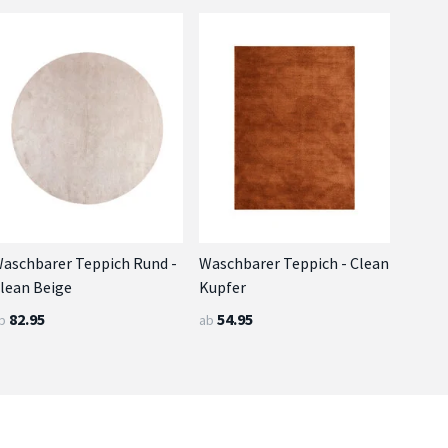
aschbarer Teppich Rund -
Waschbarer Teppich - Clean
lean Beige
Kupfer
82.95
54.95
b
ab