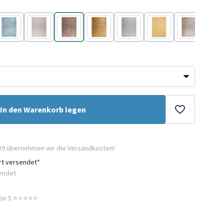
Blau
Creme
Braun
Gold
Hellgrau
Gelb
Beige
Grün
In den Warenkorb legen
89 übernehmen wir die Versandkosten!
ort versendet*
sendet
n 5 ⭐️⭐️⭐️⭐️⭐️