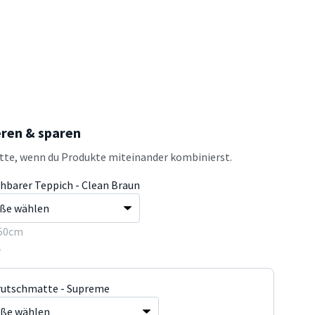
eren & sparen
atte, wenn du Produkte miteinander kombinierst.
hbarer Teppich - Clean Braun
50cm
5
rutschmatte - Supreme