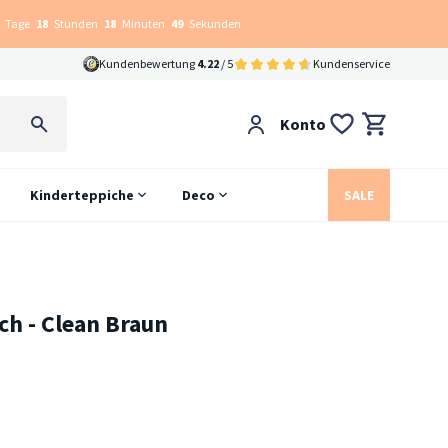
Tage
18
Stunden
18
Minuten
48
Sekunden
Kundenbewertung
4.22
/ 5
Kundenservice
Konto
Kinderteppiche
Deco
SALE
h - Clean Braun