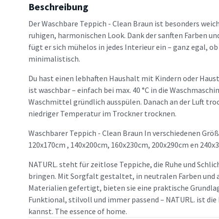
Beschreibung
Der Waschbare Teppich - Clean Braun ist besonders weic
ruhigen, harmonischen Look. Dank der sanften Farben un
fügt er sich mühelos in jedes Interieur ein – ganz egal, o
minimalistisch.
Du hast einen lebhaften Haushalt mit Kindern oder Haus
ist waschbar – einfach bei max. 40 °C in die Waschmasch
Waschmittel gründlich ausspülen. Danach an der Luft tro
niedriger Temperatur im Trockner trocknen.
Waschbarer Teppich - Clean Braun In verschiedenen Größ
120x170cm , 140x200cm, 160x230cm, 200x290cm en 240x
NATURL. steht für zeitlose Teppiche, die Ruhe und Schlic
bringen. Mit Sorgfalt gestaltet, in neutralen Farben un
Materialien gefertigt, bieten sie eine praktische Grundlag
Funktional, stilvoll und immer passend – NATURL. ist die 
kannst. The essence of home.