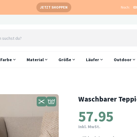
JETZT SHOPPEN
Noch:
03
Farbe
Material
Größe
Läufer
Outdoor
Waschbarer Teppic
57.95
Inkl. MwSt.