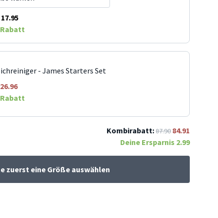
17.95
Rabatt
ichreiniger - James Starters Set
26.96
Rabatt
Kombirabatt:
84.91
87.90
Deine Ersparnis
2.99
te zuerst eine Größe auswählen