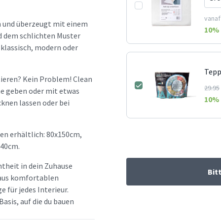
vanaf
h und überzeugt mit einem
10
% 
d dem schlichten Muster
b klassisch, modern oder
Tepp
tieren? Kein Problem! Clean
29.95
ine geben oder mit etwas
10
% 
cknen lassen oder bei
en erhältlich: 80x150cm,
340cm.
htheit in dein Zuhause
Bit
d aus komfortablen
e für jedes Interieur.
Basis, auf die du bauen