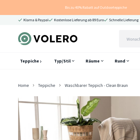
Bis zu 40% Rabatt auf Outdoorteppiche
Klarna & Paypal
Kostenlose Lieferung ab 89 Euro
Schnelle Lieferung
Teppiche
Typ/Stil
Räume
Rund
Home
Teppiche
Waschbarer Teppich - Clean Braun