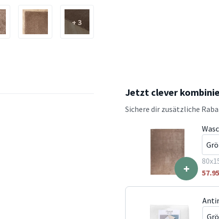
+ 3
Jetzt clever kombini
Sichere dir zusätzliche Rab
Wasc
80x1
+
57.9
Anti