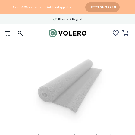
Bis zu 40% Rabatt auf Outdoorteppiche
JETZT SHOPPEN
Klarna & Paypal
menu