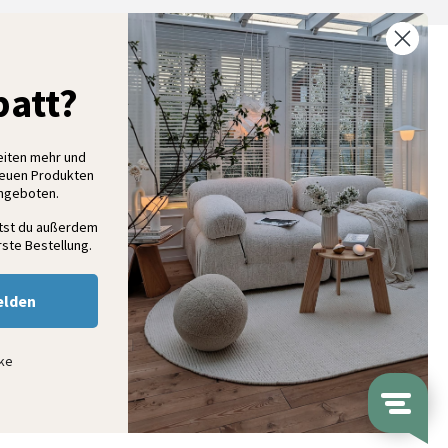
% Rabatt auf deine erste Bestellung
att?
elde dich für unseren Newsletter an und entdecke neue
ollektionen, Angebote und Wohnideen als Erstes
eiten mehr und
neuen Produkten
Angeboten.
Anmelden
ltst du außerdem
ste Bestellung.
elden
nke