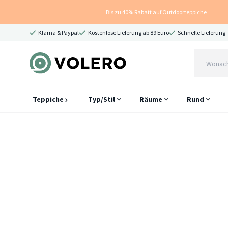
Bis zu 40% Rabatt auf Outdoorteppiche
Klarna & Paypal
Kostenlose Lieferung ab 89 Euro
Schnelle Lieferung
Teppiche
Typ/Stil
Räume
Rund