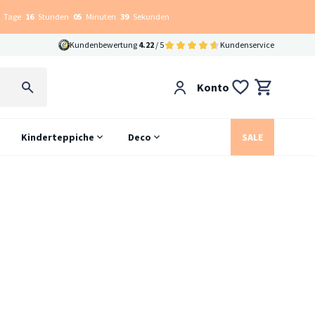
Tage
16
Stunden
05
Minuten
38
Sekunden
Kundenbewertung
4.22
/ 5
Kundenservice
Konto
Kinderteppiche
Deco
SALE