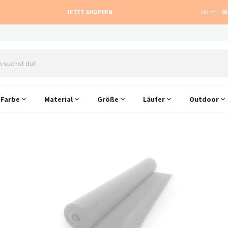
JETZT SHOPPEN
Noch:
05
Farbe
Material
Größe
Läufer
Outdoor