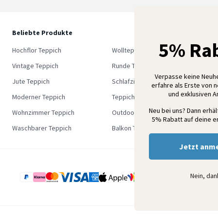
Beliebte Produkte
5
5% Rab
M
Hochflor Teppich
Wollteppich
K
Vintage Teppich
Runde Teppich
Verpasse keine Neuh
Jute Teppich
Schlafzimmer Teppich
erfahre als Erste von 
und exklusiven 
Moderner Teppich
Teppich Outlet
Neu bei uns? Dann erhä
Wohnzimmer Teppich
Outdoor Teppich
5% Rabatt auf deine er
Waschbarer Teppich
Balkon Teppich
Jetzt anm
Nein, da