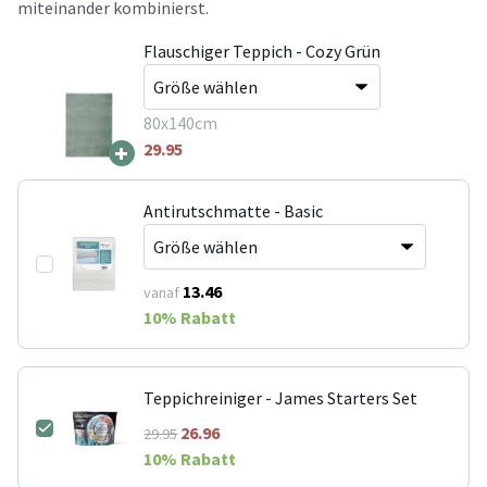
miteinander kombinierst.
Flauschiger Teppich - Cozy Grün
80x140cm
+
29.95
Antirutschmatte - Basic
13.46
vanaf
10
% Rabatt
Teppichreiniger - James Starters Set
26.96
29.95
10
% Rabatt