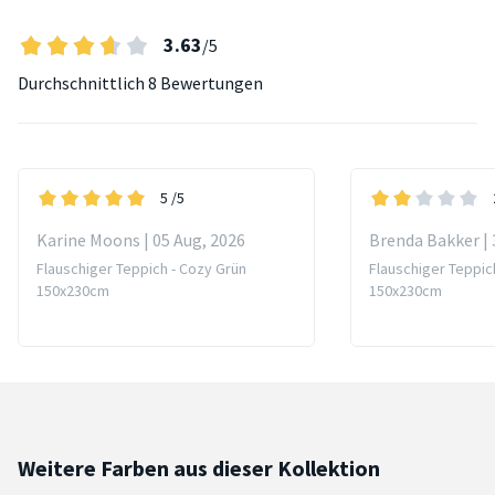
3.63
/5
Durchschnittlich
8 Bewertungen
5
/5
Karine Moons | 05 Aug, 2026
Brenda Bakker | 
Flauschiger Teppich - Cozy Grün
Flauschiger Teppic
150x230cm
150x230cm
Weitere Farben aus dieser Kollektion