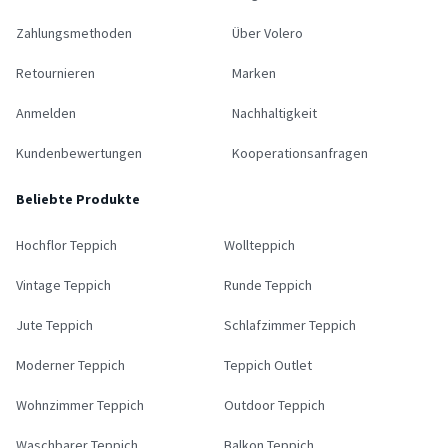
Zahlungsmethoden
Über Volero
Retournieren
Marken
Anmelden
Nachhaltigkeit
Kundenbewertungen
Kooperationsanfragen
Beliebte Produkte
Hochflor Teppich
Wollteppich
Vintage Teppich
Runde Teppich
Jute Teppich
Schlafzimmer Teppich
Moderner Teppich
Teppich Outlet
Wohnzimmer Teppich
Outdoor Teppich
Waschbarer Teppich
Balkon Teppich