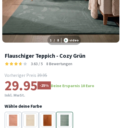
1
/
8
video
Flauschiger Teppich - Cozy Grün
3.63 / 5
8 Bewertungen
Vorheriger Preis
39.95
29.95
-25%
Deine Ersparnis 10 Euro
Inkl. MwSt.
Wähle deine Farbe