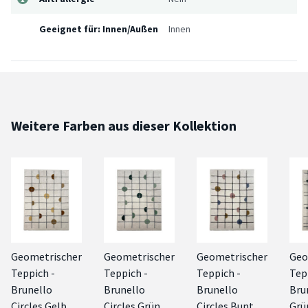
Geeignet für: Innen/Außen
Innen
Weitere Farben aus dieser Kollektion
Geometrischer
Geometrischer
Geometrischer
Geo
Teppich -
Teppich -
Teppich -
Tep
Brunello
Brunello
Brunello
Bru
Circles Gelb
Circles Grün
Circles Bunt
Grü