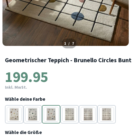
1
/
7
Geometrischer Teppich - Brunello Circles Bunt
199.95
Inkl. MwSt.
Wähle deine Farbe
Gelb
Grün
Bunt
Grün
Bunt
Terracotta
Wähle die Größe