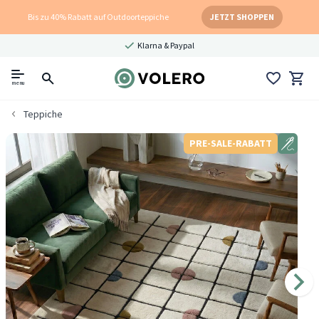
Bis zu 40% Rabatt auf Outdoorteppiche
JETZT SHOPPEN
Klarna & Paypal
menu
Teppiche
PRE-SALE-RABATT