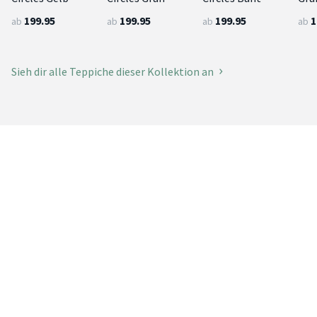
199.95
199.95
199.95
1
ab
ab
ab
ab
Sieh dir alle Teppiche dieser Kollektion an