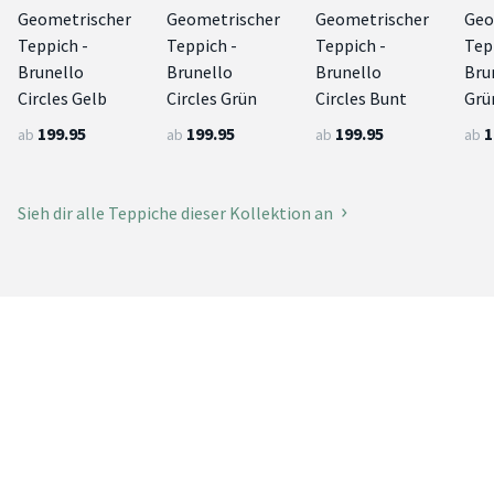
Geometrischer
Geometrischer
Geometrischer
Geo
Teppich -
Teppich -
Teppich -
Tep
Brunello
Brunello
Brunello
Bru
Circles Gelb
Circles Grün
Circles Bunt
Grü
199.95
199.95
199.95
1
ab
ab
ab
ab
Sieh dir alle Teppiche dieser Kollektion an