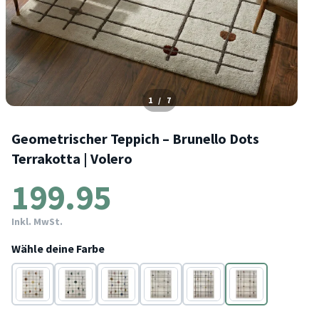
1
/
7
Geometrischer Teppich – Brunello Dots
Terrakotta | Volero
199.95
Inkl. MwSt.
Wähle deine Farbe
Gelb
Grün
Bunt
Grün
Bunt
Terracotta