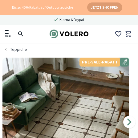
Bis zu 40% Rabatt auf Outdoorteppiche
JETZT SHOPPEN
Klarna & Paypal
menu
Teppiche
PRE-SALE-RABATT