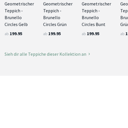
Geometrischer
Geometrischer
Geometrischer
Geo
Teppich -
Teppich -
Teppich -
Tep
Brunello
Brunello
Brunello
Bru
Circles Gelb
Circles Grün
Circles Bunt
Grü
199.95
199.95
199.95
1
ab
ab
ab
ab
Sieh dir alle Teppiche dieser Kollektion an