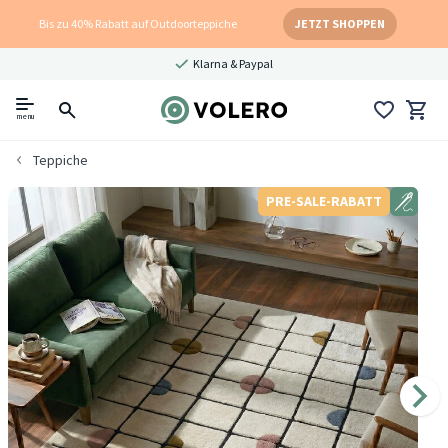
Bis zu 40% Rabatt auf Outdoorteppiche
JETZT SHOPPEN
Klarna & Paypal
menu
Teppiche
PRE-SALE-RABATT