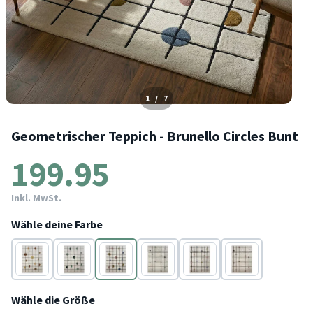
1
/
7
Geometrischer Teppich - Brunello Circles Bunt
199.95
Inkl. MwSt.
Wähle deine Farbe
Gelb
Grün
Bunt
Grün
Bunt
Terracotta
Wähle die Größe