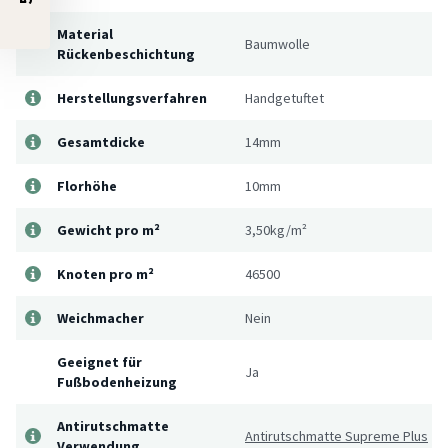
Material
Baumwolle
Rückenbeschichtung
Herstellungsverfahren
Handgetuftet
Gesamtdicke
14mm
Florhöhe
10mm
Gewicht pro m²
3,50kg/m²
Knoten pro m²
46500
Weichmacher
Nein
Geeignet für
Ja
Fußbodenheizung
Antirutschmatte
Antirutschmatte Supreme Plus
Verwendung