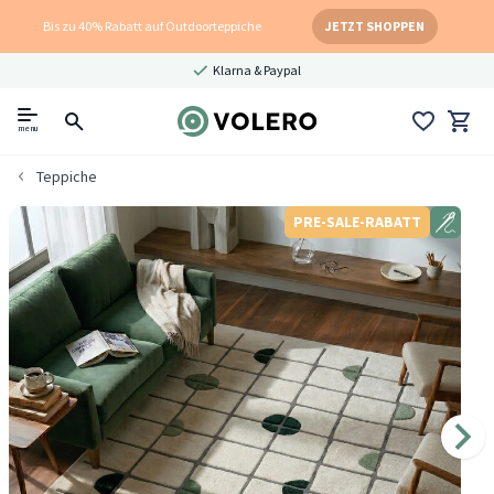
Bis zu 40% Rabatt auf Outdoorteppiche
JETZT SHOPPEN
Klarna & Paypal
menu
Teppiche
PRE-SALE-RABATT