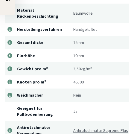
Material
Baumwolle
Rückenbeschichtung
Herstellungsverfahren
Handgetuftet
Gesamtdicke
14mm
Florhöhe
10mm
Gewicht pro m²
3,50kg/m²
Knoten pro m²
46500
Weichmacher
Nein
Geeignet für
Ja
Fußbodenheizung
Antirutschmatte
Antirutschmatte Supreme Plus
Verwendung