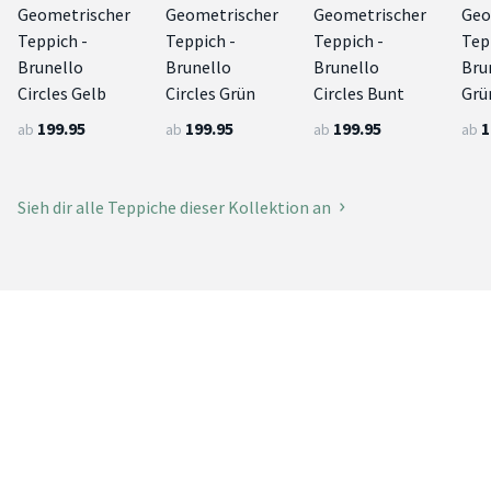
Geometrischer
Geometrischer
Geometrischer
Geo
Teppich -
Teppich -
Teppich -
Tep
Brunello
Brunello
Brunello
Bru
Circles Gelb
Circles Grün
Circles Bunt
Grü
199.95
199.95
199.95
1
ab
ab
ab
ab
Sieh dir alle Teppiche dieser Kollektion an