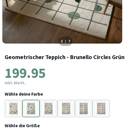
1
/
7
Geometrischer Teppich - Brunello Circles Grün
199.95
Inkl. MwSt.
Wähle deine Farbe
Gelb
Grün
Bunt
Grün
Bunt
Terracotta
Wähle die Größe