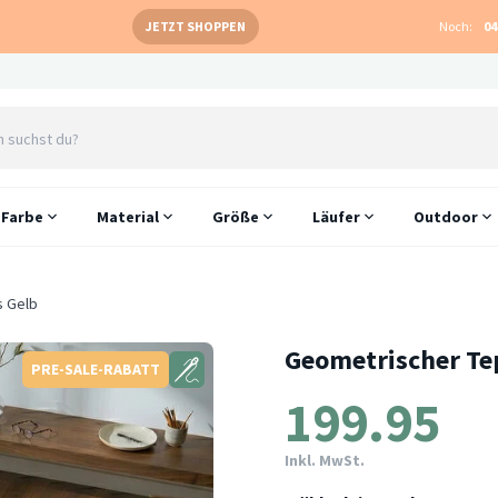
JETZT SHOPPEN
Noch:
04
Farbe
Material
Größe
Läufer
Outdoor
s Gelb
Geometrischer Tep
PRE-SALE-RABATT
199.95
Inkl. MwSt.