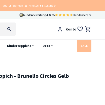
Tage
03
Stunden
11
Minuten
51
Sekunden
Kundenbewertung
4.22
/ 5
Kundenservice
Konto
Kinderteppiche
Deco
SALE
pich - Brunello Circles Gelb