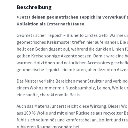
Beschreibung
>Jetzt deinen geometrischen Teppich im Vorverkauf si
Kollektion als Erster nach Hause.
Geometrischer Teppich – Brunello Circles Gelb: Wärme u
geometrisches Kreismuster treffen hier aufeinander. Die
hellt den Boden dezent auf, während die dunklen Linien f
gelben Kreise sonnige Akzente setzen. Damit wird eine 
warmen Holztönen und natürlichen Accessoires geschaffe
geometrische Teppich einen klaren, aber dezenten Akze
Das Muster verleiht Bereichen mehr Struktur und verbinde
einem Wohnzimmer mit Nussbaumholz, Leinen, Wolle und
eine sanfte, charaktervolle Basis.
Auch das Material unterstreicht diese Wirkung. Dieser Wo
aus 100 % Wolle und mit einer Rückseite aus recycelter 
fühlt sich voluminös und komfortabel an, isoliert und tr
ruhigeren Raumatmosphäre bei.