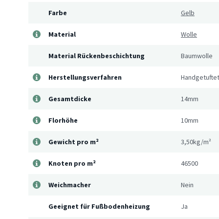
Farbe
Gelb
Material
Wolle
Material Rückenbeschichtung
Baumwolle
Herstellungsverfahren
Handgetufte
Gesamtdicke
14mm
Florhöhe
10mm
Gewicht pro m²
3,50kg/m²
Knoten pro m²
46500
Weichmacher
Nein
Geeignet für Fußbodenheizung
Ja