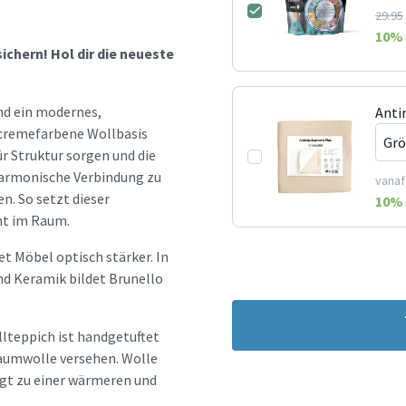
29.95
10
% 
chern! Hol dir die neueste
nd ein modernes,
Anti
 cremefarbene Wollbasis
ür Struktur sorgen und die
harmonische Verbindung zu
vanaf
n. So setzt dieser
10
% 
nt im Raum.
t Möbel optisch stärker. In
 Keramik bildet Brunello
llteppich ist handgetuftet
Baumwolle versehen. Wolle
ägt zu einer wärmeren und