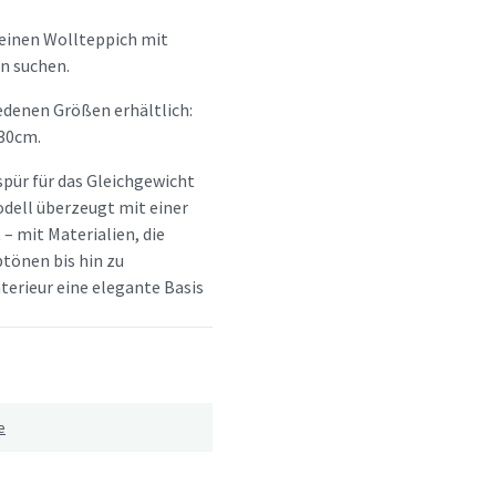
e einen Wollteppich mit
n suchen.
edenen Größen erhältlich:
30cm.
spür für das Gleichgewicht
dell überzeugt mit einer
 – mit Materialien, die
btönen bis hin zu
terieur eine elegante Basis
e