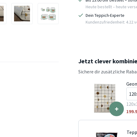
Bis 23:00 Uhr bestellt – sof
Heute bestellt – heute ver
Dein Teppich-Experte
Kundenzufriedenheit: 4.22 vo
Jetzt clever kombini
Sichere dir zusätzliche Rab
Geom
120x
+
199.
Tepp