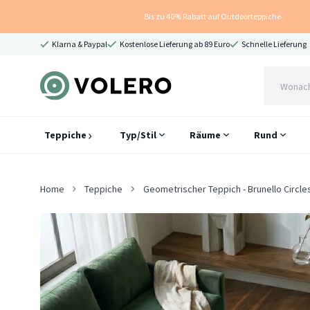
Bis zu 40% Rabatt auf Outdoorteppiche
Klarna & Paypal
Kostenlose Lieferung ab 89 Euro
Schnelle Lieferung
Teppiche
Typ/Stil
Räume
Rund
Home
Teppiche
Geometrischer Teppich - Brunello Circle