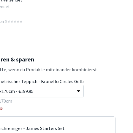
ort versendet*
sendet
n 5 ⭐️⭐️⭐️⭐️⭐️
eren & sparen
atte, wenn du Produkte miteinander kombinierst.
etrischer Teppich - Brunello Circles Gelb
170cm
95
ichreiniger - James Starters Set