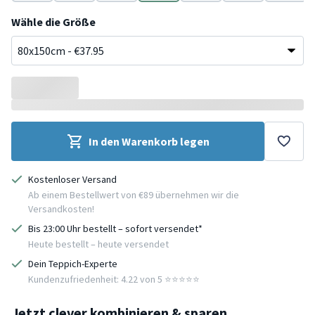
Braun
Creme
Taupe
Grün
Türkis
Beige
Grau
Wähle die Größe
In den Warenkorb legen
Kostenloser Versand
Ab einem Bestellwert von €89 übernehmen wir die
Versandkosten!
Bis 23:00 Uhr bestellt – sofort versendet*
Heute bestellt – heute versendet
Dein Teppich-Experte
Kundenzufriedenheit: 4.22 von 5 ⭐️⭐️⭐️⭐️⭐️
Jetzt clever kombinieren & sparen