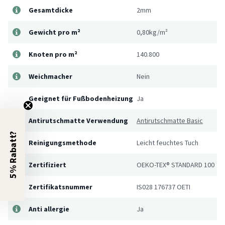
Gesamtdicke
2mm
Gewicht pro m²
0,80kg/m²
Knoten pro m²
140.800
Weichmacher
Nein
Geeignet für Fußbodenheizung
Ja
Antirutschmatte Verwendung
Antirutschmatte Basic
5% Rabatt?
Reinigungsmethode
Leicht feuchtes Tuch
Zertifiziert
OEKO-TEX® STANDARD 100
Zertifikatsnummer
IS028 176737 OETI
Anti allergie
Ja