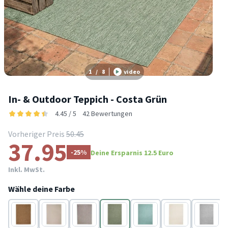
1
/
8
video
In- & Outdoor Teppich - Costa Grün
4.45 / 5
42 Bewertungen
Vorheriger Preis
50.45
37.95
-25%
Deine Ersparnis 12.5 Euro
Inkl. MwSt.
Wähle deine Farbe