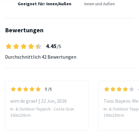
Geeignet für: Innen/Außen
Innen und Außen
Bewertungen
4.45
/5
Durchschnittlich
42 Bewertungen
5
/5
wim de graef | 22 Jun, 2026
Toos Bayens-Meij
In- & Outdoor Teppich - Costa Grün
In- & Outdoor Teppi
160x230cm
160x230cm