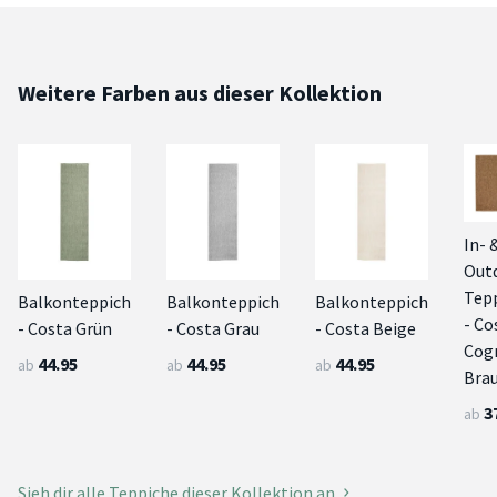
Weitere Farben aus dieser Kollektion
In- 
Out
Tep
Balkonteppich
Balkonteppich
Balkonteppich
- Co
- Costa Grün
- Costa Grau
- Costa Beige
Cog
44.95
44.95
44.95
ab
ab
ab
Bra
3
ab
Sieh dir alle Teppiche dieser Kollektion an