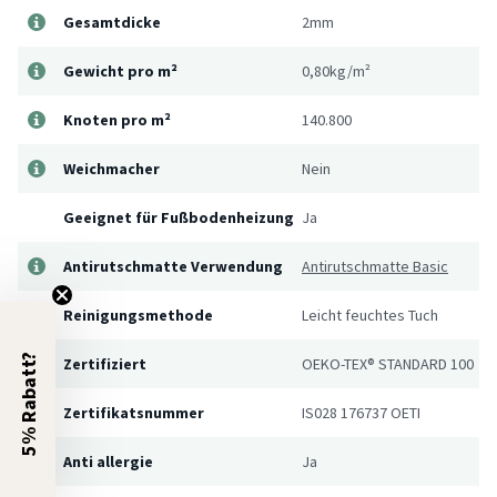
Gesamtdicke
2mm
Gewicht pro m²
0,80kg/m²
Knoten pro m²
140.800
Weichmacher
Nein
Geeignet für Fußbodenheizung
Ja
Antirutschmatte Verwendung
Antirutschmatte Basic
Reinigungsmethode
Leicht feuchtes Tuch
5% Rabatt?
Zertifiziert
OEKO-TEX® STANDARD 100
Zertifikatsnummer
IS028 176737 OETI
Anti allergie
Ja