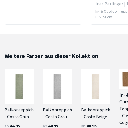
Ines Berlinger | 
In- & Outdoor Tepp
80x150cm
Weitere Farben aus dieser Kollektion
In- 
Out
Tep
Balkonteppich
Balkonteppich
Balkonteppich
- Co
- Costa Grün
- Costa Grau
- Costa Beige
Cog
44.95
44.95
44.95
ab
ab
ab