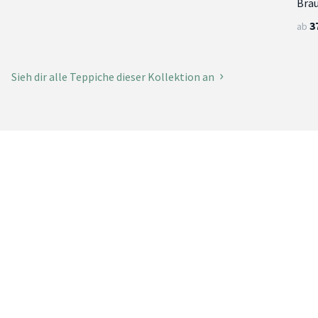
Bra
3
ab
Sieh dir alle Teppiche dieser Kollektion an