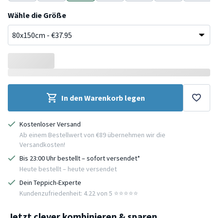
Braun
Creme
Taupe
Grün
Türkis
Beige
Grau
Wähle die Größe
In den Warenkorb legen
Kostenloser Versand
Ab einem Bestellwert von €89 übernehmen wir die
Versandkosten!
Bis 23:00 Uhr bestellt – sofort versendet*
Heute bestellt – heute versendet
Dein Teppich-Experte
Kundenzufriedenheit: 4.22 von 5 ⭐️⭐️⭐️⭐️⭐️
Jetzt clever kombinieren & sparen