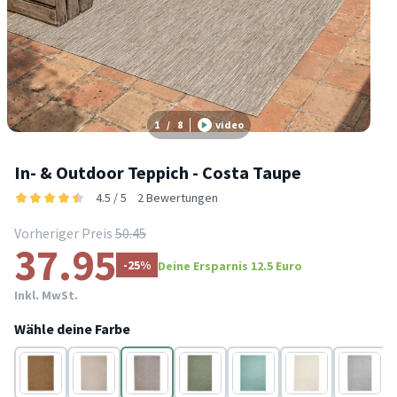
1
/
8
video
In- & Outdoor Teppich - Costa Taupe
4.5 / 5
2 Bewertungen
Vorheriger Preis
50.45
37.95
-25%
Deine Ersparnis 12.5 Euro
Inkl. MwSt.
Wähle deine Farbe