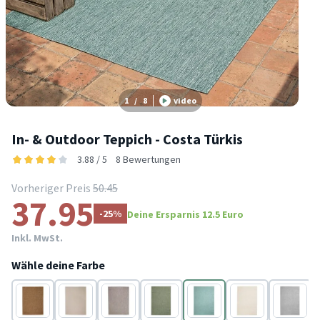
1
/
8
video
In- & Outdoor Teppich - Costa Türkis
3.88 / 5
8 Bewertungen
Vorheriger Preis
50.45
37.95
-25%
Deine Ersparnis 12.5 Euro
Inkl. MwSt.
Wähle deine Farbe