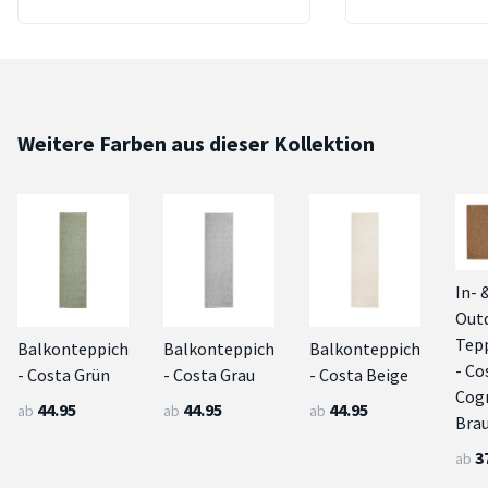
Weitere Farben aus dieser Kollektion
In- 
Out
Tep
Balkonteppich
Balkonteppich
Balkonteppich
- Co
- Costa Grün
- Costa Grau
- Costa Beige
Cog
44.95
44.95
44.95
ab
ab
ab
Bra
3
ab