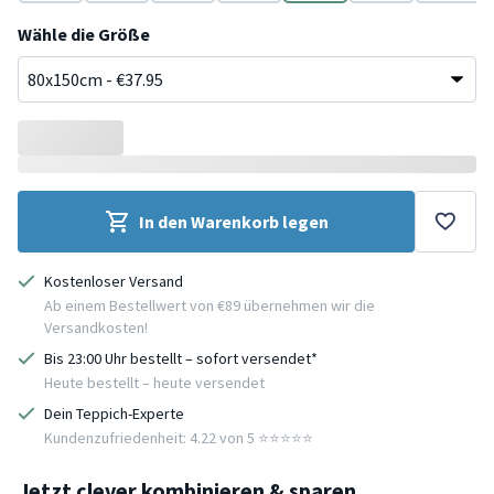
Braun
Creme
Taupe
Grün
Türkis
Beige
Grau
Wähle die Größe
In den Warenkorb legen
Kostenloser Versand
Ab einem Bestellwert von €89 übernehmen wir die
Versandkosten!
Bis 23:00 Uhr bestellt – sofort versendet*
Heute bestellt – heute versendet
Dein Teppich-Experte
Kundenzufriedenheit: 4.22 von 5 ⭐️⭐️⭐️⭐️⭐️
Jetzt clever kombinieren & sparen