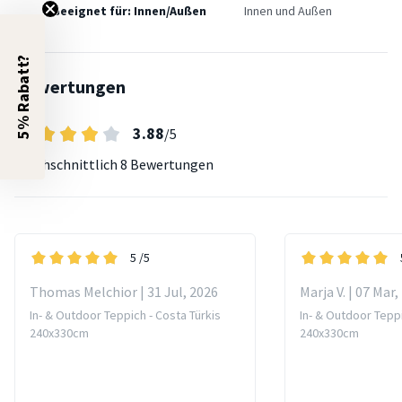
Geeignet für: Innen/Außen
Innen und Außen
5% Rabatt?
Bewertungen
3.88
/5
Durchschnittlich
8 Bewertungen
5
/5
Thomas Melchior | 31 Jul, 2026
Marja V. | 07 Mar,
In- & Outdoor Teppich - Costa Türkis
In- & Outdoor Teppi
240x330cm
240x330cm