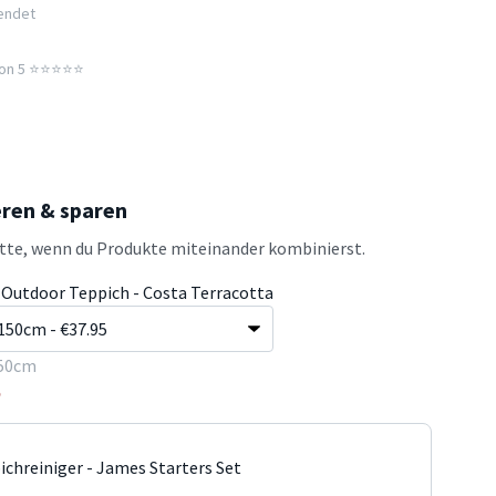
sendet
n 5 ⭐️⭐️⭐️⭐️⭐️
eren & sparen
atte, wenn du Produkte miteinander kombinierst.
& Outdoor Teppich - Costa Terracotta
50cm
5
ichreiniger - James Starters Set