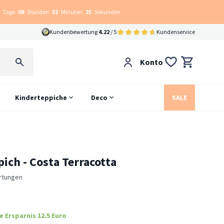
Tage
09
Stunden
52
Minuten
24
Sekunden
Kundenbewertung
4.22
/ 5
Kundenservice
Konto
Kinderteppiche
Deco
SALE
ich - Costa Terracotta
rtungen
e Ersparnis 12.5 Euro