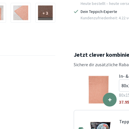
Heute bestellt – heute ver
Dein Teppich-Experte
+ 3
Kundenzufriedenheit: 4.22 vo
Jetzt clever kombini
Sichere dir zusätzliche Rab
In- 
80x1
+
37.9
Tepp