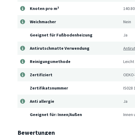
Knoten pro m²
140.80
Weichmacher
Nein
Geeignet für Fußbodenheizung
Ja
Antirutschmatte Verwendung
Antiru
Reinigungsmethode
Leicht
Zertifiziert
OEKO-
Zertifikatsnummer
IS028 
Anti allergie
Ja
Geeignet für: Innen/Außen
Innen
Bewertungen