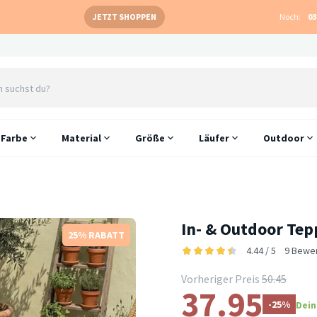
JETZT SHOPPEN
Noch:
03
Farbe
Material
Größe
Läufer
Outdoor
In- & Outdoor Tepp
25% RABATT
4.44 / 5
9 Bewe
Vorheriger Preis
50.45
37.95
-25%
Dein