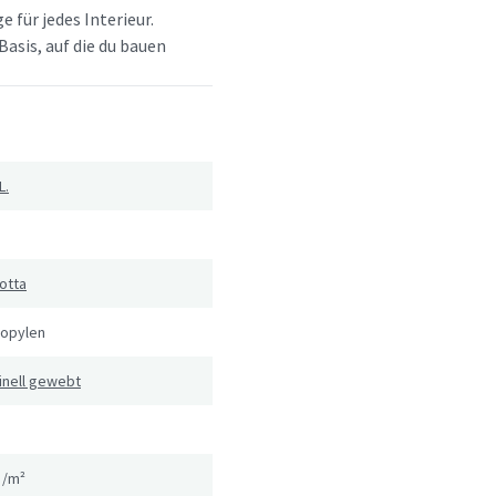
e für jedes Interieur.
Basis, auf die du bauen
L.
otta
ropylen
inell gewebt
g/m²