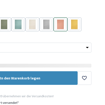
Grün
Türkis
Beige
Grau
Terracotta
Gelb
In den Warenkorb legen
89 übernehmen wir die Versandkosten!
ort versendet*