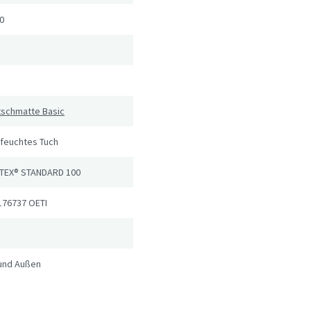
0
tschmatte Basic
 feuchtes Tuch
TEX® STANDARD 100
176737 OETI
 und Außen