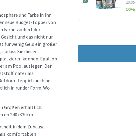
29.95
10
% 
osphäre und Farbe in Ihr
der neue Budget-Topper von
n Farbe zaubert der
 Gesicht und das nicht nur
t für wenig Geld ein großer
, sodass Sie diesen
platzieren können. Egal, ob
er am Pool auslegen. Der
ststoffmaterials
Outdoor-Teppich auch bei
lich in runder Form. Wo
n Größen erhältlich:
m en 240x330cm.
htheit in dein Zuhause
d aus komfortablen