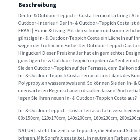
Beschreibung
Der In- & Outdoor-Teppich – Costa Terracotta bringt Atm
Outdoor-Interieur! Der In- & Outdoor-Teppich Costa ist 
FRAAI | Home & Living. Mit den schönen und sommerliche
günstige In- & Outdoor-Teppich Costa ein Lächeln auf Ihr
wegen der fröhlichen Farbe! Der Outdoor-Teppich Costa is
Hingucker! Dieser Preisknaller hat ein gemischtes Design
günstigen In- & Outdoor-Teppich in jedem Außenbereich 
Sie den Outdoor-Teppich auf der Terrasse, dem Balkon od
In- & Outdoor-Teppich Costa Terracotta ist dank des Kun
Polypropylen wasserabweisend. So können Sie den In- & 
unerwarteten Regenschauern draußen lassen! Auch erhält
legen Sie Ihren neuen In- & Outdoor-Teppich Costa aus?
In- & Outdoor Teppich - Costa Terracotta In verschiedene
80x150cm, 120x170cm, 140x200cm, 160x230cm, 200x290c
NATURL. steht für zeitlose Teppiche, die Ruhe und Schlic
bringen. Mit Sorgfalt gestaltet, in neutralen Farben un