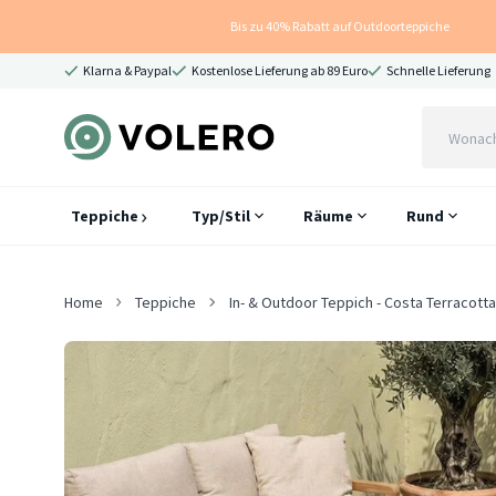
Bis zu 40% Rabatt auf Outdoorteppiche
Klarna & Paypal
Kostenlose Lieferung ab 89 Euro
Schnelle Lieferung
Teppiche
Typ/Stil
Räume
Rund
Home
Teppiche
In- & Outdoor Teppich - Costa Terracotta