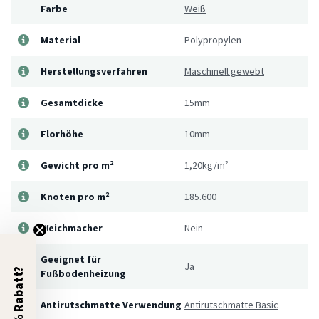
Farbe
Weiß
Material
Polypropylen
Herstellungsverfahren
Maschinell gewebt
Gesamtdicke
15mm
Florhöhe
10mm
Gewicht pro m²
1,20kg/m²
Knoten pro m²
185.600
Weichmacher
Nein
Geeignet für
Ja
5% Rabatt?
Fußbodenheizung
Antirutschmatte Verwendung
Antirutschmatte Basic