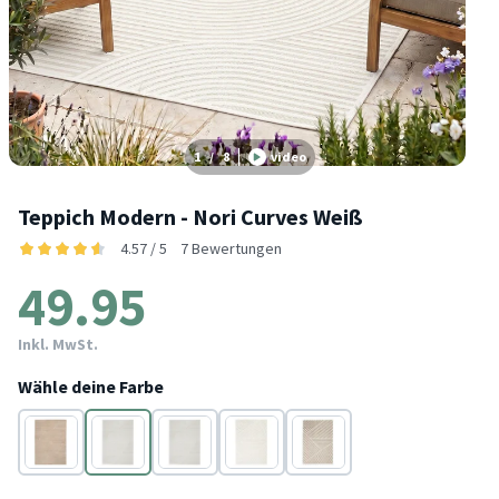
1
/
8
video
Teppich Modern - Nori Curves Weiß
4.57 / 5
7 Bewertungen
49.95
Inkl. MwSt.
Wähle deine Farbe
Taupe
Weiß
Taupe
Weiß
Taupe