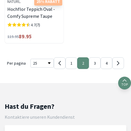
NATURL.
25% RABATT
Hochflor Teppich Oval -
Comfy Supreme Taupe
4.7
(7)
89.95
119.95
Per pagina
1
2
3
4
TOP
Hast du Fragen?
Kontaktiere unseren Kundendienst