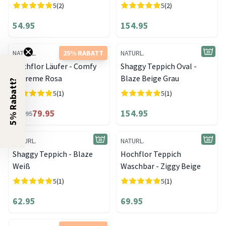
5
(2)
5
(2)
54.95
154.95
NATURL.
25% RABATT
NATURL.
Hochflor Läufer - Comfy
Shaggy Teppich Oval -
Supreme Rosa
Blaze Beige Grau
5% Rabatt?
5
(1)
5
(1)
79.95
154.95
106.95
NATURL.
NATURL.
Shaggy Teppich - Blaze
Hochflor Teppich
Weiß
Waschbar - Ziggy Beige
5
(1)
5
(1)
62.95
69.95