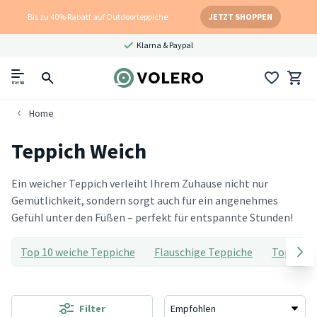
Bis zu 40% Rabatt auf Outdoorteppiche
JETZT SHOPPEN
Klarna & Paypal
menu
Home
Teppich Weich
Ein weicher Teppich verleiht Ihrem Zuhause nicht nur
Gemütlichkeit, sondern sorgt auch für ein angenehmes
Gefühl unter den Füßen – perfekt für entspannte Stunden!
Top 10 weiche Teppiche
Flauschige Teppiche
Top 10 F
Filter