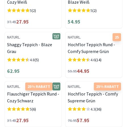
Cozy Weiß
Blaze Weiß
5
(2)
5
(2)
27.95
54.95
37.45
NATURL.
NATURL.
25
Shaggy Teppich - Blaze
Hochflor Teppich Rund -
Grau
Comfy Supreme Grün
4.8
(5)
4.6
(14)
62.95
44.95
59.95
NATURL.
25% RABATT
NATURL.
25% RABATT
Flauschiger Teppich Rund -
Hochflor Teppich - Comfy
Cozy Schwarz
Supreme Grün
5
(6)
4.3
(36)
27.95
57.95
37.45
76.95