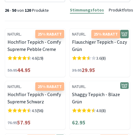
Stimmungsfotos
Produktfotos
26
-
50
von
120
Produkte
NATURL.
25% RABATT
NATURL.
25% RABATT
Hochflor Teppich - Comfy
Flauschiger Teppich - Cozy
Supreme Pebble Creme
Grün
4.6
(19)
3.6
(8)
44.95
29.95
59.95
39.95
NATURL.
25% RABATT
NATURL.
Hochflor Teppich - Comfy
Shaggy Teppich - Blaze
Supreme Schwarz
Grün
4.5
(56)
4.8
(8)
57.95
62.95
76.95