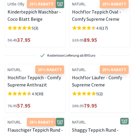
Little Olly
25% RABATT
NATURL.
25% RABATT
Kinderteppich Waschbar -
Hochflor Teppich Oval -
Coco Blatt Beige
Comfy Supreme Creme
5
(3)
4.8
(17)
37.95
89.95
50.45
119.95
Kostenlose Lieferung ab 89 Euro
NATURL.
25% RABATT
NATURL.
25% RABATT
Hochflor Teppich - Comfy
Hochflor Läufer - Comfy
Supreme Anthrazit
Supreme Creme
4.9
(30)
5
(2)
57.95
79.95
76.95
106.95
NATURL.
25% RABATT
NATURL.
Flauschiger Teppich Rund -
Shaggy Teppich Rund -