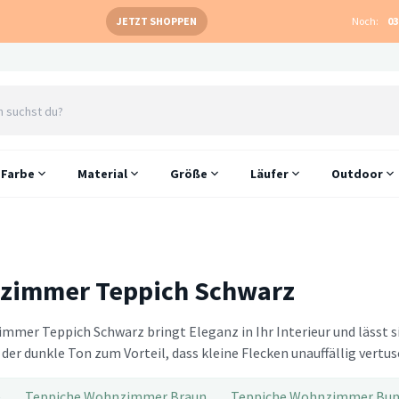
JETZT SHOPPEN
Noch:
03
Farbe
Material
Größe
Läufer
Outdoor
zimmer Teppich Schwarz
mmer Teppich Schwarz bringt Eleganz in Ihr Interieur und lässt s
der dunkle Ton zum Vorteil, dass kleine Flecken unauffällig vertu
e
Teppiche Wohnzimmer Braun
Teppiche Wohnzimmer Bun