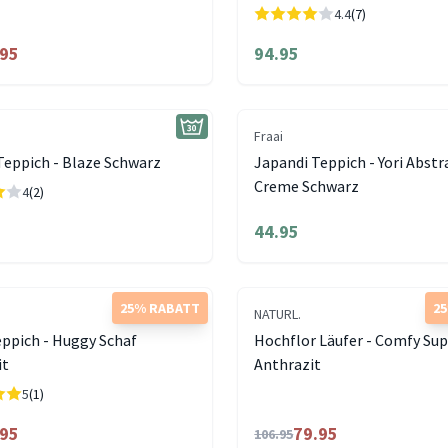
4.4
(7)
.95
94.95
Fraai
Teppich - Blaze Schwarz
Japandi Teppich - Yori Abstr
Creme Schwarz
4
(2)
44.95
25% RABATT
2
NATURL.
ppich - Huggy Schaf
Hochflor Läufer - Comfy S
it
Anthrazit
5
(1)
.95
79.95
106.95