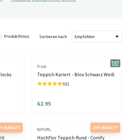
Produktfotos
Sortieren nach
Fraai
Blocks
Teppich Kariert - Blox Schwarz Weiß
5
(1)
62.95
5% RABATT
25% RABATT
NATURL.
zit
Hochflor Teppich Rund - Comfy