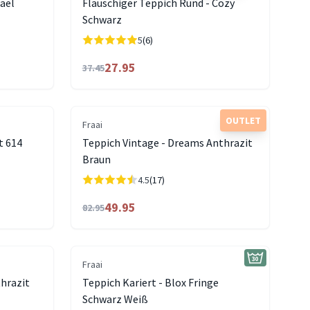
hael
Flauschiger Teppich Rund - Cozy
Schwarz
5
(6)
27.95
37.45
OUTLET
Fraai
t 614
Teppich Vintage - Dreams Anthrazit
Braun
4.5
(17)
49.95
82.95
Fraai
thrazit
Teppich Kariert - Blox Fringe
Schwarz Weiß