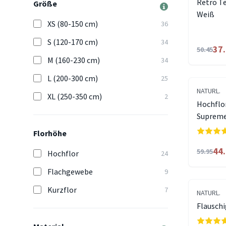
Retro T
Größe
Weiß
XS (80-150 cm)
36
S (120-170 cm)
34
37
50.45
M (160-230 cm)
34
L (200-300 cm)
25
NATURL.
XL (250-350 cm)
2
Hochflo
Supreme
Florhöhe
44
59.95
Hochflor
24
Flachgewebe
9
Kurzflor
7
NATURL.
Flauschi