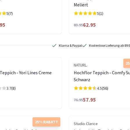
Meliert
5
(7)
5
(1)
.95
62.95
83.95
Klarna & Paypal
Kostenlose Lieferung ab 89 
2
NATURL.
Teppich - Yori Lines Creme
Hochflor Teppich - Comfy 
Schwarz
3.7
(8)
4.5
(56)
57.95
76.95
25% RABATT
Studio Clarice