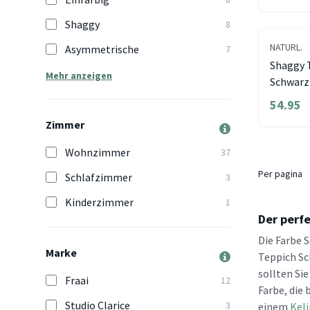
Shaggy
8
NATURL.
Asymmetrische
7
Shaggy 
Mehr anzeigen
Schwarz
54.95
Zimmer
Wohnzimmer
37
Per pagina
Schlafzimmer
3
Kinderzimmer
1
Der perf
Die Farbe 
Marke
Teppich Sc
sollten Si
Fraai
12
Farbe, die
Studio Clarice
3
einem
Kel