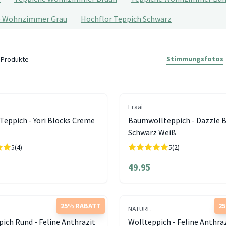
e Wohnzimmer Grau
Hochflor Teppich Schwarz
Stimmungsfotos
Produkte
Fraai
Teppich - Yori Blocks Creme
Baumwollteppich - Dazzle 
Schwarz Weiß
5
(4)
5
(2)
49.95
25% RABATT
2
NATURL.
ich Rund - Feline Anthrazit
Wollteppich - Feline Anthra