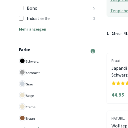
Boho
5
Teppich
Industrielle
3
Mehr anzeigen
1
-
25
von
41
Farbe
Fraai
Schwarz
Japandi 
Anthrazit
Schwarz
Grau
44.95
Beige
Creme
NATURL.
Braun
Wolltepp