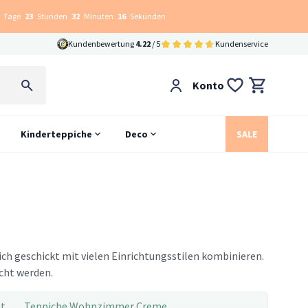
Tage
23
Stunden
32
Minuten
16
Sekunden
Kundenbewertung
4.22
/ 5
Kundenservice
Konto
Kinderteppiche
Deco
SALE
ich geschickt mit vielen Einrichtungsstilen kombinieren.
scht werden.
t
Teppiche Wohnzimmer Creme