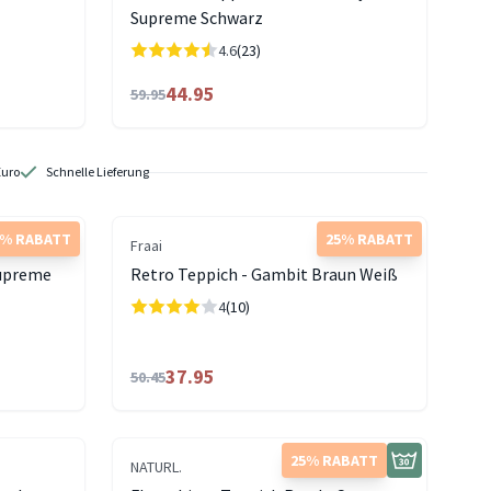
Supreme Schwarz
4.6
(23)
44.95
59.95
Euro
Schnelle Lieferung
5% RABATT
25% RABATT
Fraai
Supreme
Retro Teppich - Gambit Braun Weiß
4
(10)
37.95
50.45
25% RABATT
NATURL.