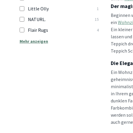
Der magi
Little Olly
1
Beginnen w
NATURL.
15
ein
Wohnzi
Ein kleine
Flair Rugs
4
lassen und
Mehr anzeigen
Teppich dr
Teppich Sc
Die Eleg
Ein Wohnzi
geheimnisv
minimalist
in Ihrem g
dunklen Fa
Farbkombin
werden sol
auch gerne