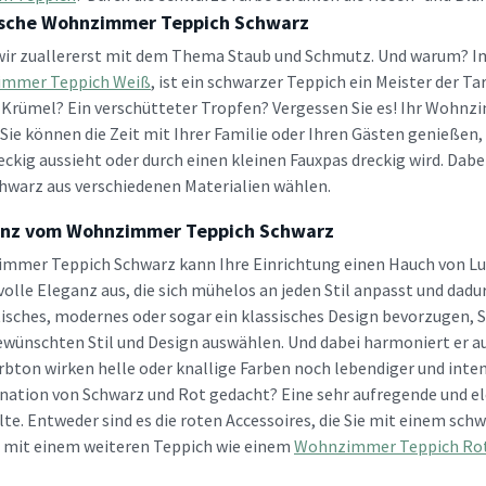
sche Wohnzimmer Teppich Schwarz
ir zuallererst mit dem Thema Staub und Schmutz. Und warum? Im 
mmer Teppich Weiß
, ist ein schwarzer Teppich ein Meister der T
r Krümel? Ein verschütteter Tropfen? Vergessen Sie es! Ihr Wohn
 Sie können die Zeit mit Ihrer Familie oder Ihren Gästen genieße
eckig aussieht oder durch einen kleinen Fauxpas dreckig wird. Da
hwarz aus verschiedenen Materialien wählen.
anz vom Wohnzimmer Teppich Schwarz
mmer Teppich Schwarz kann Ihre Einrichtung einen Hauch von Luxus
olle Eleganz aus, die sich mühelos an jeden Stil anpasst und dadu
isches, modernes oder sogar ein klassisches Design bevorzugen
ewünschten Stil und Design auswählen. Und dabei harmoniert er au
rbton wirken helle oder knallige Farben noch lebendiger und inten
ation von Schwarz und Rot gedacht? Eine sehr aufregende und eleg
lte. Entweder sind es die roten Accessoires, die Sie mit einem
 mit einem weiteren Teppich wie einem
Wohnzimmer Teppich Ro