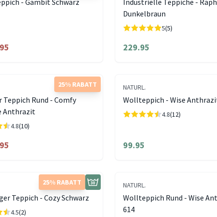
eppich - Gambit Schwarz
Industrielle Teppiche - Rap
Dunkelbraun
5
(5)
.95
229.95
25% RABATT
NATURL.
r Teppich Rund - Comfy
Wollteppich - Wise Anthrazi
 Anthrazit
4.8
(12)
4.8
(10)
.95
99.95
25% RABATT
NATURL.
ger Teppich - Cozy Schwarz
Wollteppich Rund - Wise An
614
4.5
(2)