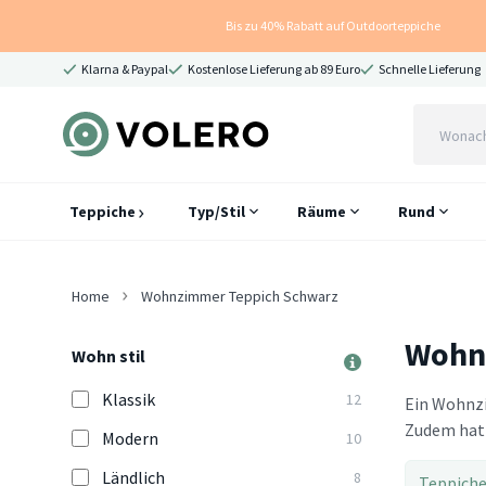
Bis zu 40% Rabatt auf Outdoorteppiche
Klarna & Paypal
Kostenlose Lieferung ab 89 Euro
Schnelle Lieferung
Teppiche
Typ/Stil
Räume
Rund
Home
Wohnzimmer Teppich Schwarz
Wohn
Wohn stil
Klassik
12
Ein Wohnzi
Zudem hat 
Modern
10
Ländlich
8
Teppich