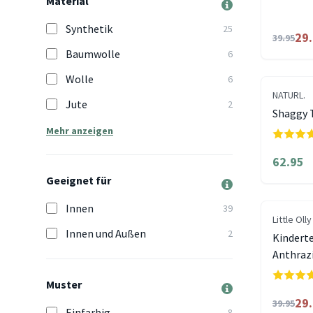
Material
Synthetik
25
29
39.95
Baumwolle
6
Wolle
6
NATURL.
Jute
2
Shaggy 
Mehr anzeigen
62.95
Geeignet für
Innen
39
Little Olly
Innen und Außen
2
Kinderte
Anthraz
Muster
29
39.95
Einfarbig
8