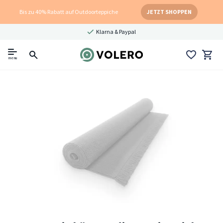
Bis zu 40% Rabatt auf Outdoorteppiche
JETZT SHOPPEN
Klarna & Paypal
menu