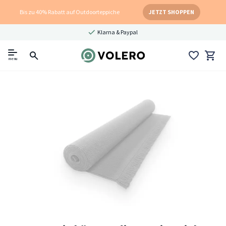
Bis zu 40% Rabatt auf Outdoorteppiche
JETZT SHOPPEN
Klarna & Paypal
menu