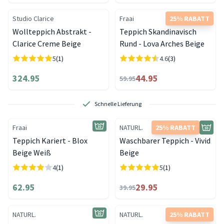
Studio Clarice
Fraai
25% RABATT
Wollteppich Abstrakt -
Teppich Skandinavisch
Clarice Creme Beige
Rund - Lova Arches Beige
5
(1)
4.6
(3)
324.95
44.95
59.95
Schnelle Lieferung
Fraai
NATURL.
25% RABATT
Teppich Kariert - Blox
Waschbarer Teppich - Vivid
Beige Weiß
Beige
4
(1)
5
(1)
62.95
29.95
39.95
NATURL.
NATURL.
25% RABATT