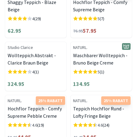
Shaggy Teppich - Blaze
Hochflor Teppich - Comfy
Beige
Supreme Beige
4
(29)
5
(7)
62.95
57.95
76.95
Studio Clarice
NATURL.
Wollteppich Abstrakt -
Waschbarer Wollteppich -
Clarice Braun Beige
Bruno Beige Creme
4
(1)
5
(1)
324.95
134.95
NATURL.
25% RABATT
NATURL.
25% RABATT
Hochflor Teppich - Comfy
Teppich Hochflor Rund -
Supreme Pebble Creme
Lofty Fringe Beige
4.6
(19)
4.6
(24)