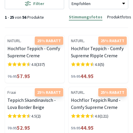
Filter
Stimmungsfotos
Produktfotos
1
-
25
von
56
Produkte
NATURL.
25% RABATT
NATURL.
25% RABATT
Hochflor Teppich - Comfy
Hochflor Teppich - Comfy
Supreme Creme
Supreme Ripple Creme
4.8
(337)
4.8
(5)
57.95
44.95
76.95
59.95
Fraai
25% RABATT
NATURL.
25% RABATT
Teppich Skandinavisch -
Hochflor Teppich Rund -
Lova Border Beige
Comfy Supreme Creme
4.5
(2)
4.8
(121)
52.95
44.95
70.95
59.95