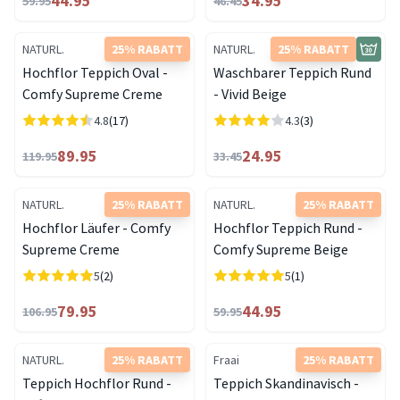
44.95
34.95
59.95
46.45
NATURL.
25% RABATT
NATURL.
25% RABATT
Hochflor Teppich Oval -
Waschbarer Teppich Rund
Comfy Supreme Creme
- Vivid Beige
4.8
(17)
4.3
(3)
89.95
24.95
119.95
33.45
NATURL.
25% RABATT
NATURL.
25% RABATT
Hochflor Läufer - Comfy
Hochflor Teppich Rund -
Supreme Creme
Comfy Supreme Beige
5
(2)
5
(1)
79.95
44.95
106.95
59.95
NATURL.
25% RABATT
Fraai
25% RABATT
Teppich Hochflor Rund -
Teppich Skandinavisch -