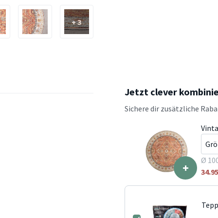
+ 3
Jetzt clever kombini
Sichere dir zusätzliche Rab
Vint
Ø 10
+
34.9
Tepp