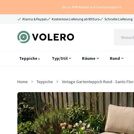
Bis zu 40% Rabatt auf Outdoorteppiche
Klarna & Paypal
Kostenlose Lieferung ab 89 Euro
Schnelle Lieferung
Teppiche
Typ/Stil
Räume
Rund
Home
Teppiche
Vintage Gartenteppich Rund - Santo Flor