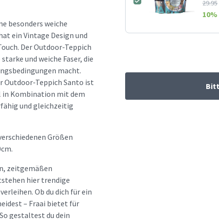
29.95
10
% 
ine besonders weiche
hat ein Vintage Design und
 Touch. Der Outdoor-Teppich
 starke und weiche Faser, die
rungsbedingungen macht.
r Outdoor-Teppich Santo ist
Bit
al in Kombination mit dem
fähig und gleichzeitig
 verschiedenen Größen
0cm.
hen, zeitgemäßen
tstehen hier trendige
erleihen. Ob du dich für ein
idest – Fraai bietet für
So gestaltest du dein