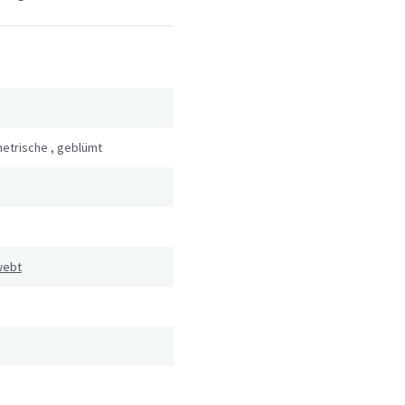
etrische
,
geblümt
webt