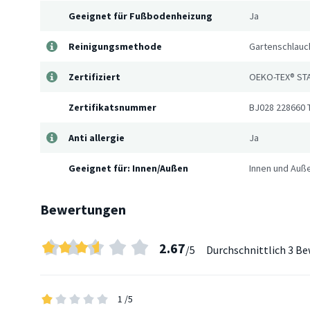
Geeignet für Fußbodenheizung
Ja
Reinigungsmethode
Gartenschlauch
Zertifiziert
OEKO-TEX® ST
Zertifikatsnummer
BJ028 228660 
Anti allergie
Ja
Geeignet für: Innen/Außen
Innen und Auß
Bewertungen
2.67
/5
Durchschnittlich
3 Be
1
/5