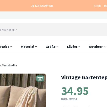
JETZT SHOPPEN
Noch:
05
Farbe
Material
Größe
Läufer
Outdoor
a Terrakotta
Vintage Gartentep
34.95
Inkl. MwSt.