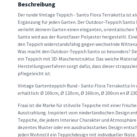
Beschreibung
Der runde Vintage Teppich - Santo Flora Terrakotta ist e
Ergänzung für jeden Garten. Der Outdoor-Teppich Santo 
verleiht deinem Garten einen eleganten, orientalischen
Santo wird aus der Kunstfaser Polyester hergestellt. Eine
den Teppich widerstandsfähig gegen wechselnde Witte
Was macht den Outdoor-Teppich Santo so besonders? De
ein Teppich mit 3D-Maschenstruktur. Das weiche Materi
Herstellungsverfahren sorgt dafür, dass dieser strapazier
pflegeleicht ist.
Vintage Gartenteppich Rund - Santo Flora Terrakotta In
erhältlich: Ø 100cm, Ø 120cm, Ø 160cm, Ø 200cm en Ø 23
Fraai ist die Marke für stilvolle Teppiche mit einer frisc
Ausstrahlung. Inspiriert vom niederländischen Design en
Teppiche, die jedem Interieur Charakter und Atmosphäre v
dezentes Muster oder ein ausdrucksstarkes Design entsche
jeden Wohnstil ein Teppichdesign mit individueller Note. 