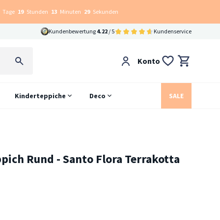
Tage
19
Stunden
13
Minuten
28
Sekunden
Kundenbewertung
4.22
/ 5
Kundenservice
Konto
Kinderteppiche
Deco
SALE
pich Rund - Santo Flora Terrakotta