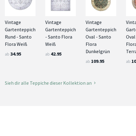
Vintage
Vintage
Vintage
Vint
Gartenteppich
Gartenteppich
Gartenteppich
Gart
Rund - Santo
- Santo Flora
Oval - Santo
Oval
Flora Weiß
Weiß
Flora
Flor
Dunkelgrün
Terr
34.95
42.95
ab
ab
109.95
10
ab
ab
Sieh dir alle Teppiche dieser Kollektion an