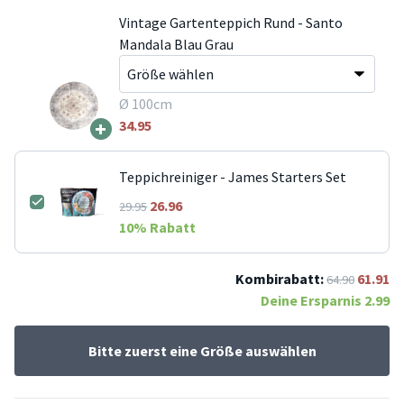
Vintage Gartenteppich Rund - Santo
Mandala Blau Grau
Ø 100cm
+
34.95
Teppichreiniger - James Starters Set
26.96
29.95
10
% Rabatt
Kombirabatt:
61.91
64.90
Deine Ersparnis
2.99
Bitte zuerst eine Größe auswählen