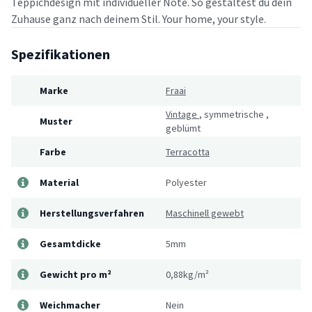
Teppichdesign mit individueller Note. So gestaltest du dein
Zuhause ganz nach deinem Stil. Your home, your style.
Spezifikationen
Marke
Fraai
Vintage
,
symmetrische
,
Muster
geblümt
Farbe
Terracotta
Material
Polyester
Herstellungsverfahren
Maschinell gewebt
Gesamtdicke
5mm
Gewicht pro m²
0,88kg/m²
Weichmacher
Nein