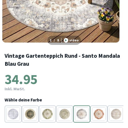
1
/
8
video
Vintage Gartenteppich Rund - Santo Mandala
Blau Grau
34.95
Inkl. MwSt.
Wähle deine Farbe
Weiß
Terracotta
Terracotta
Terracotta
Terracotta
Terracotta
Terracot