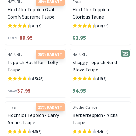
NATURL.
25% RABATT
Fraai
Hochflor Teppich Oval -
Hochflor Teppich -
Comfy Supreme Taupe
Glorious Taupe
4.7
(7)
4.6
(23)
89.95
62.95
119.95
NATURL.
25% RABATT
NATURL.
Teppich Hochflor - Lofty
Shaggy Teppich Rund -
Taupe
Blaze Taupe
4.5
(46)
4.6
(3)
37.95
54.95
50.45
Fraai
25% RABATT
Studio Clarice
Hochflor Teppich - Carvy
Berberteppich - Aicha
Arches Taupe
Taupe
4.5
(2)
4.4
(14)