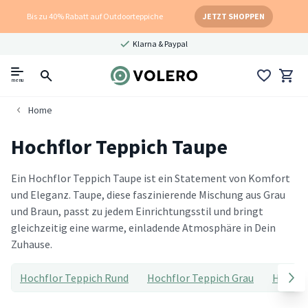
Bis zu 40% Rabatt auf Outdoorteppiche
JETZT SHOPPEN
Klarna & Paypal
menu
Home
Hochflor Teppich Taupe
Ein Hochflor Teppich Taupe ist ein Statement von Komfort
und Eleganz. Taupe, diese faszinierende Mischung aus Grau
und Braun, passt zu jedem Einrichtungsstil und bringt
gleichzeitig eine warme, einladende Atmosphäre in Dein
Zuhause.
Hochflor Teppich Rund
Hochflor Teppich Grau
Hochflo