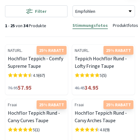
Filter
Stimmungsfotos
Produktfotos
1
-
25
von
34
Produkte
NATURL.
25% RABATT
NATURL.
25% RABATT
Hochflor Teppich - Comfy
Teppich Hochflor Rund -
Supreme Taupe
Lofty Fringe Taupe
4.9
(67)
5
(5)
57.95
34.95
76.95
46.45
Fraai
25% RABATT
Fraai
25% RABATT
Hochflor Teppich Rund -
Hochflor Teppich Rund -
Carvy Curves Taupe
Carvy Arches Taupe
5
(1)
4.8
(9)