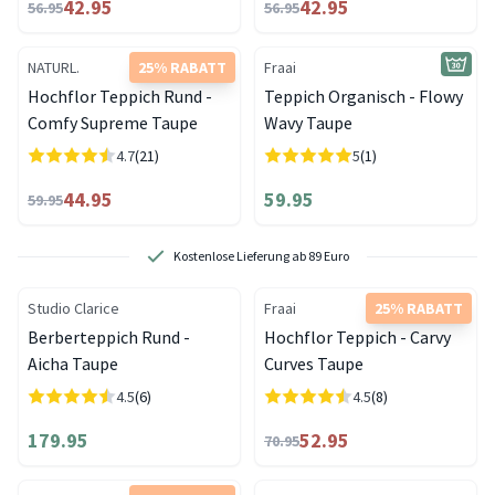
42.95
42.95
56.95
56.95
NATURL.
25% RABATT
Fraai
Hochflor Teppich Rund -
Teppich Organisch - Flowy
Comfy Supreme Taupe
Wavy Taupe
4.7
(21)
5
(1)
44.95
59.95
59.95
Kostenlose Lieferung ab 89 Euro
Studio Clarice
Fraai
25% RABATT
Berberteppich Rund -
Hochflor Teppich - Carvy
Aicha Taupe
Curves Taupe
4.5
(6)
4.5
(8)
179.95
52.95
70.95