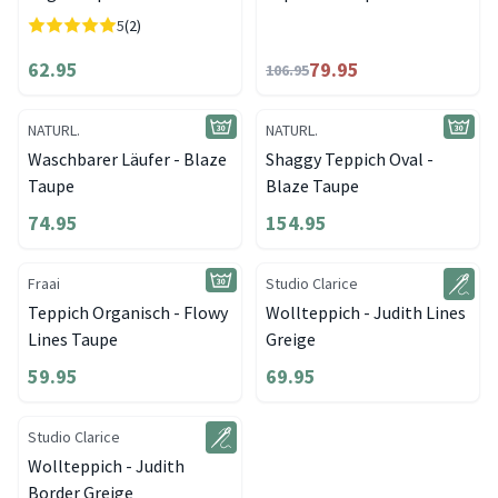
5
(2)
62.95
79.95
106.95
NATURL.
NATURL.
Waschbarer Läufer - Blaze
Shaggy Teppich Oval -
Taupe
Blaze Taupe
74.95
154.95
Fraai
Studio Clarice
Teppich Organisch - Flowy
Wollteppich - Judith Lines
Lines Taupe
Greige
59.95
69.95
Studio Clarice
Wollteppich - Judith
Border Greige